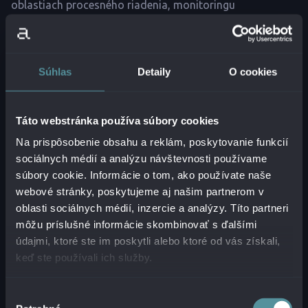
oblastiach procesného riadenia, monitoringu
infraštruktúry, aplikácií a IT služieb.
Súhlas
Detaily
O cookies
ČÍTAŤ VIAC
Táto webstránka používa súbory cookies
Na prispôsobenie obsahu a reklám, poskytovanie funkcií
sociálnych médií a analýzu návštevnosti používame
súbory cookie. Informácie o tom, ako používate naše
webové stránky, poskytujeme aj našim partnerom v
oblasti sociálnych médií, inzercie a analýzy. Títo partneri
môžu príslušné informácie skombinovať s ďalšími
údajmi, ktoré ste im poskytli alebo ktoré od vás získali,
Riešenia pre IT Service Management
keď ste používali ich služby.
V dnešnej digitálnej ére je nevyhnutné mať správne
Výber
nastavené mechanizmy riadenia IT služieb, ktoré