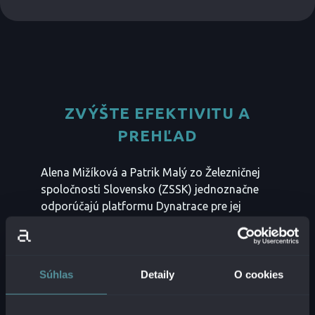
ZVÝŠTE EFEKTIVITU A
PREHĽAD
Alena Mižíková a Patrik Malý zo Železničnej
spoločnosti Slovensko (ZSSK) jednoznačne
odporúčajú platformu Dynatrace pre jej
prehľadnosť, jednoduchosť nasadenia a
schopnosť poskytnúť ucelené a hodnotné
informácie. S Dynatrace dosiahli vyššiu
efektivitu a lepší prehľad o svojich systémoch,
Súhlas
Detaily
O cookies
čo im pomohlo identifikovať a odstrániť
zraniteľnosti a zlepšiť celkový výkon aplikácií.