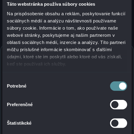
Táto webstránka používa súbory cookies
Na prispôsobenie obsahu a reklám, poskytovanie funkcií
sociálnych médií a analýzu návštevnosti používame
súbory cookie. Informácie o tom, ako používate naše
webové stránky, poskytujeme aj našim partnerom v
oblasti sociálnych médií, inzercie a analýzy. Títo partneri
môžu príslušné informácie skombinovať s ďalšími
údajmi, ktoré ste im poskytli alebo ktoré od vás získali,
keď ste používali ich služby.
CHCETE PORADIŤ OHĽADOM
NASADENIA DYNATRACE?
Výber
Potrebné
ZANECHAJTE NÁM KONTAKT.
súhlasu
Meno a priezvisko
*
Preferenčné
Meno
Štatistikcké
Priezvisko