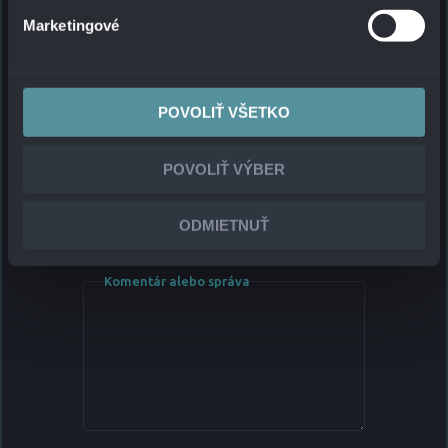
Marketingové
Email
*
Telefónne číslo
*
POVOLIŤ VŠETKO
Spoločnosť
*
POVOLIŤ VÝBER
Pozícia
ODMIETNUŤ
Komentár alebo správa