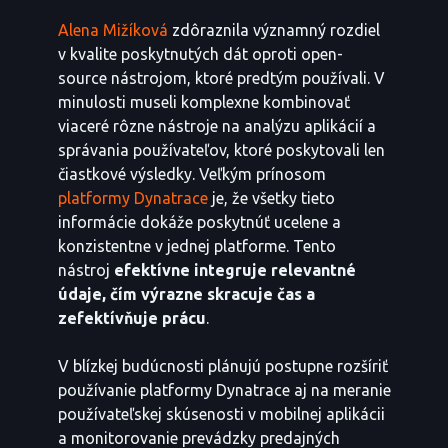
Alena Mižíková
zdôraznila významný rozdiel
v kvalite poskytnutých dát oproti open-
source nástrojom, ktoré predtým používali. V
minulosti museli komplexne kombinovať
viaceré rôzne nástroje na analýzu aplikácií a
správania používateľov, ktoré poskytovali len
čiastkové výsledky. Veľkým prínosom
platformy Dynatrace
je, že všetky tieto
informácie dokáže poskytnúť ucelene a
konzistentne v jednej platforme. Tento
nástroj
efektívne integruje relevantné
údaje, čím výrazne skracuje čas a
zefektívňuje prácu
.
V blízkej budúcnosti plánujú postupne rozšíriť
používanie platformy Dynatrace aj na meranie
používateľskej skúsenosti v mobilnej aplikácii
a monitorovanie prevádzky predajných