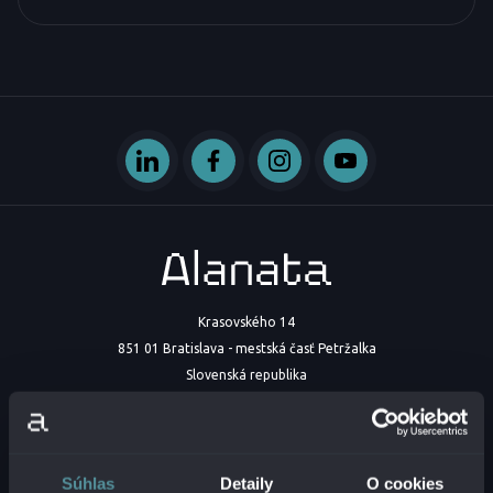
Krasovského 14
851 01 Bratislava - mestská časť Petržalka
Slovenská republika
IČO:
54629331
DIČ:
2121747573
IČ DPH:
SK2121747573
Súhlas
Detaily
O cookies