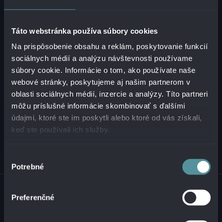
+421 2 321 12 500
Táto webstránka používa súbory cookies
info@alanata.sk
Na prispôsobenie obsahu a reklám, poskytovanie funkcií
sociálnych médií a analýzu návštevnosti používame
súbory cookie. Informácie o tom, ako používate naše
O NÁS
webové stránky, poskytujeme aj našim partnerom v
oblasti sociálnych médií, inzercie a analýzy. Títo partneri
môžu príslušné informácie skombinovať s ďalšími
RIEŠENIA
údajmi, ktoré ste im poskytli alebo ktoré od vás získali,
keď ste používali ich služby.
INÉ
Výber
Potrebné
súhlasu
© 2026 ALANATA •
SPRACOVANIE OSOBNÝCH ÚDAJOV
•
NAHLASOVANIE
NEZÁKONNÉHO OBSAHU
•
NAHLASOVANIE INCIDENTOV
Preferenčné