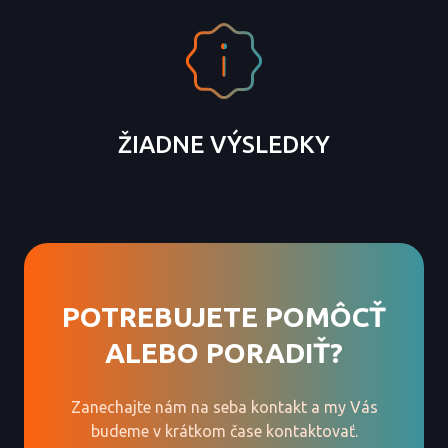
ŽIADNE VÝSLEDKY
POTREBUJETE POMÔCŤ
ALEBO PORADIŤ?
Zanechajte nám na seba kontakt a my Vás
budeme v krátkom čase kontaktovať.