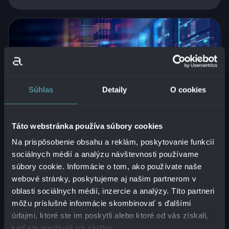
Súhlas
Detaily
O cookies
Táto webstránka používa súbory cookies
Na prispôsobenie obsahu a reklám, poskytovanie funkcií
sociálnych médií a analýzu návštevnosti používame
súbory cookie. Informácie o tom, ako používate naše
NIS2
Privilege Access Management
webové stránky, poskytujeme aj našim partnerom v
oblasti sociálnych médií, inzercie a analýzy. Títo partneri
Multiplatformový nástroj novej
môžu príslušné informácie skombinovať s ďalšími
generácie
údajmi, ktoré ste im poskytli alebo ktoré od vás získali,
keď ste používali ich služby.