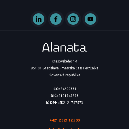
Krasovského 14
851 01 Bratislava - mestská časť Petržalka
Slovenská republika
IČO:
54629331
DIČ:
2121747573
IČ DPH:
SK2121747573
+421 2 321 12 500