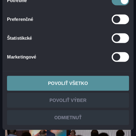
Potrebné
súhlasu
Softvér
Preferenčné
Prečo je Dynatrace označovaný za
lídra v oblasti observability?
Štatistikcké
ČÍTAŤ VIAC
Marketingové
POVOLIŤ VŠETKO
POVOLIŤ VÝBER
ODMIETNUŤ