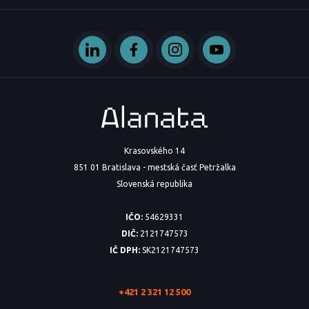
Krasovského 14
851 01 Bratislava - mestská časť Petržalka
Slovenská republika
IČO:
54629331
DIČ:
2121747573
IČ DPH:
SK2121747573
+421 2 321 12 500