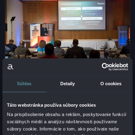
Alanata Hotspot
Dynatrace
Monitoring
Súhlas
Detaily
O cookies
Observability
Táto webstránka používa súbory cookies
Konferencia priniesla reálne príbehy z
Na prispôsobenie obsahu a reklám, poskytovanie funkcií
praxe: Dynatrace vyriešil problémy
sociálnych médií a analýzu návštevnosti používame
ZSSK, O2 aj SLSP
súbory cookie. Informácie o tom, ako používate naše