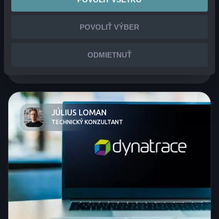
200 klientov a stojí za IT projektom
roka
POVOLIŤ VÝBER
ODMIETNUŤ
ČÍTAŤ VIAC
JÚLIUS LOMAN
TECHNICKÝ KONZULTANT