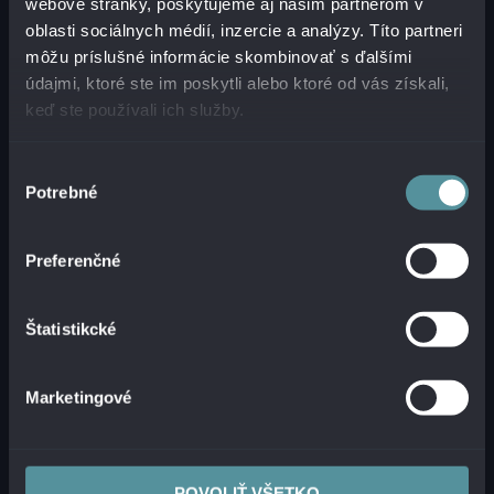
webové stránky, poskytujeme aj našim partnerom v
oblasti sociálnych médií, inzercie a analýzy. Títo partneri
ČÍTAŤ VIAC
môžu príslušné informácie skombinovať s ďalšími
údajmi, ktoré ste im poskytli alebo ktoré od vás získali,
keď ste používali ich služby.
Výber
Potrebné
súhlasu
Preferenčné
Štatistikcké
Marketingové
Médiá
Tlačová správa
Alanata oslavuje 1. rok: Má viac ako
POVOLIŤ VŠETKO