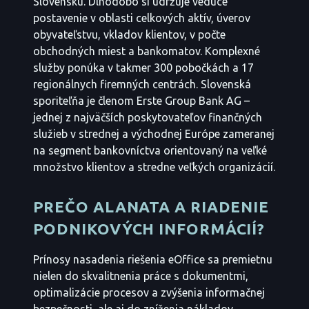
Slovensku. Dlhodobo si udržuje vedúce
postavenie v oblasti celkových aktív, úverov
obyvateľstvu, vkladov klientov, v počte
obchodných miest a bankomatov. Komplexné
služby ponúka v takmer 300 pobočkách a 17
regionálnych firemných centrách. Slovenská
sporiteľňa je členom Erste Group Bank AG –
jednej z najväčších poskytovateľov finančných
služieb v strednej a východnej Európe zameranej
na segment bankovníctva orientovaný na veľké
množstvo klientov a stredne veľkých organizácií.
PREČO ALANATA A RIADENIE
PODNIKOVÝCH INFORMÁCIÍ?
Prínosy nasadenia riešenia eOffice sa premietnu
nielen do skvalitnenia práce s dokumentmi,
optimalizácie procesov a zvýšenia informačnej
bezpečnosti, ale aj do zníženia nákladov