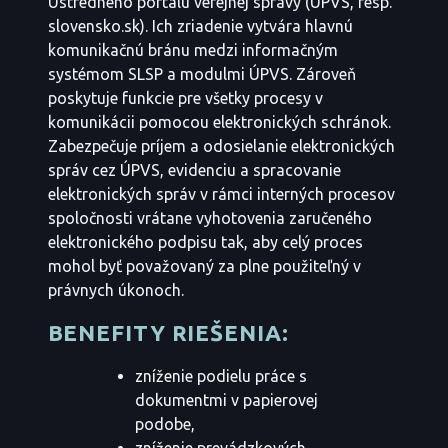
Ústredného portálu verejnej správy (ÚPVS, resp.
slovensko.sk). Ich zriadenie vytvára hlavnú
komunikačnú bránu medzi informačným
systémom SLSP a modulmi ÚPVS. Zároveň
poskytuje funkcie pre všetky procesy v
komunikácii pomocou elektronických schránok.
Zabezpečuje príjem a odosielanie elektronických
správ cez ÚPVS, evidenciu a spracovanie
elektronických správ v rámci interných procesov
spoločnosti vrátane vyhotovenia zaručeného
elektronického podpisu tak, aby celý proces
mohol byť považovaný za plne použiteľný v
právnych úkonoch.
BENEFITY RIEŠENIA:
zníženie podielu práce s
dokumentmi v papierovej
podobe,
zníženie prevádzkových