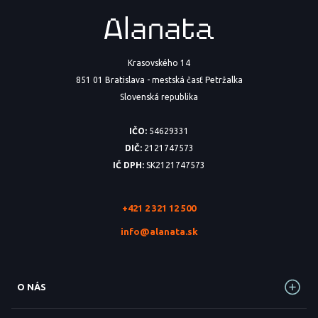
Krasovského 14
851 01 Bratislava - mestská časť Petržalka
Slovenská republika
IČO:
54629331
DIČ:
2121747573
IČ DPH:
SK2121747573
+421 2 321 12 500
info@alanata.sk
O NÁS