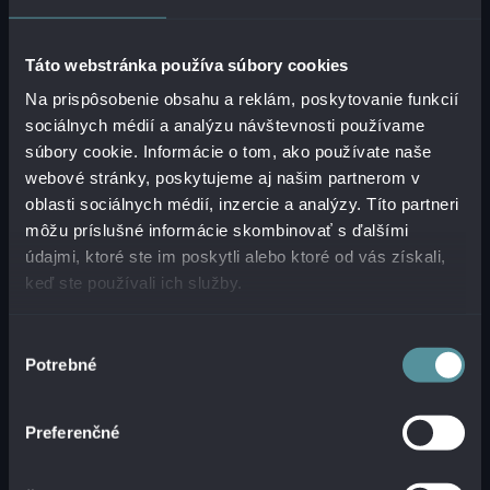
SPORITEĽNI (SLSP)
Táto webstránka používa súbory cookies
Na prispôsobenie obsahu a reklám, poskytovanie funkcií
sociálnych médií a analýzu návštevnosti používame
Naši odborníci nasadili v SLSP Informačný
súbory cookie. Informácie o tom, ako používate naše
systém elektronických schránok (ISES). Zákazník
webové stránky, poskytujeme aj našim partnerom v
tým zvýšil efektivitu, kontrolu a znížil náklady i
oblasti sociálnych médií, inzercie a analýzy. Títo partneri
podiel papierovej dokumentácie v kolobehu
môžu príslušné informácie skombinovať s ďalšími
dokumentov. Nasadením riešenia sa SLSP
údajmi, ktoré ste im poskytli alebo ktoré od vás získali,
pripravila na zavedenie elektronických schránok
keď ste používali ich služby.
na portáli slovensko.sk. Systém podporuje
koncových používateľov pri práci so všetkými
Výber
typmi dokumentov a plne pokrýva systematickú
Potrebné
súhlasu
evidenciu či už papierovej, alebo elektronickej
komunikácie. Vďaka tomu ISES priamo prispieva
k optimalizácii procesov v spoločnosti. Súčasťou
Preferenčné
projektu bola definícia biznis požiadaviek pre
SLSP aj pre jej dcérske spoločnosti, návrh