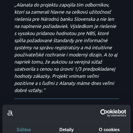
„Alanata do projektu zapojila tím odborníkov,
ktorí sa zamerali hlavne na celkovú užitočnosť
riešenia pre Národnú banku Slovenska a nie len
na naplnenie požiadaviek. Výsledkom je riešenie
s vysokou pridanou hodnotou pre NBS, ktoré
spĺňa požadované štandardy pre informačné
systémy na správu registratúry a má intuitívne
používateľské rozhranie i moderný dizajn. A to aj
napriek tomu, že aukciou sa verejná súťaž
uzatvorila s cenou na úrovni 1/3 predpokladanej
hodnoty zákazky. Projekt vnímam veľmi
pozitívne a s ľuďmi z Alanaty máme dnes veľmi
dobré vzťahy.“
ZAVEDENIE INFORMAČNÉHO
SYSTÉMU ELEKTRONICKÝCH
Súhlas
Detaily
O cookies
SCHRÁNOK V SLOVENSKEJ