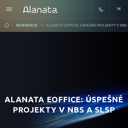
SK
Skip
REFERENCIE
ALANATA EOFFICE: ÚSPEŠNÉ PROJEKTY V NBS 
to
content
ALANATA EOFFICE: ÚSPEŠNÉ
PROJEKTY V NBS A SLSP