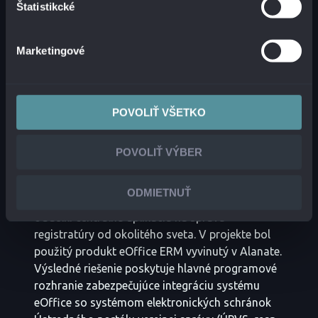
Štatistikcké
riešenia, integrácia, zaškolenie zodpovedných
osôb a nastavenie prevádzky. V SLSP bol
nasadený a prispôsobený náš vlastný produkt
Marketingové
Alanata eOffice.
AKO TO TERAZ FUNGUJE?
POVOLIŤ VŠETKO
Celé riešenie je situované do existujúcej
infraštruktúry banky a používatelia k systému
POVOLIŤ VÝBER
pristupujú ako k intranetovému riešeniu. Na
základe stanovených cieľov sme
ODMIETNUŤ
prostredníctvom komunikačného modulu
oddelili centrálnu aplikáciu na správu
registratúry od okolitého sveta. V projekte bol
použitý produkt eOffice ERM vyvinutý v Alanate.
Výsledné riešenie poskytuje hlavné programové
rozhranie zabezpečujúce integráciu systému
eOffice so systémom elektronických schránok