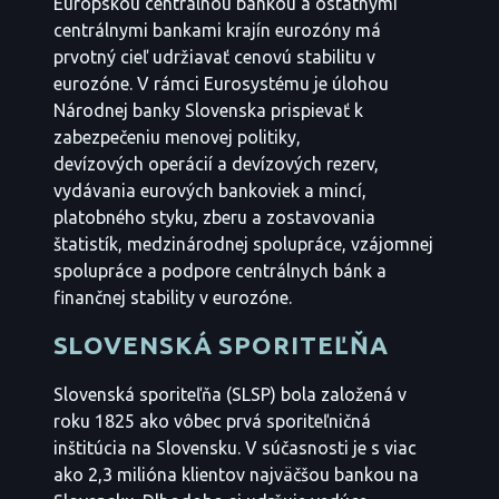
Európskou centrálnou bankou a ostatnými
centrálnymi bankami krajín eurozóny má
prvotný cieľ udržiavať cenovú stabilitu v
eurozóne. V rámci Eurosystému je úlohou
Národnej banky Slovenska prispievať k
zabezpečeniu menovej politiky,
devízových operácií a devízových rezerv,
vydávania eurových bankoviek a mincí,
platobného styku, zberu a zostavovania
štatistík, medzinárodnej spolupráce, vzájomnej
spolupráce a podpore centrálnych bánk a
finančnej stability v eurozóne.
SLOVENSKÁ SPORITEĽŇA
Slovenská sporiteľňa (SLSP) bola založená v
roku 1825 ako vôbec prvá sporiteľničná
inštitúcia na Slovensku. V súčasnosti je s viac
ako 2,3 milióna klientov najväčšou bankou na