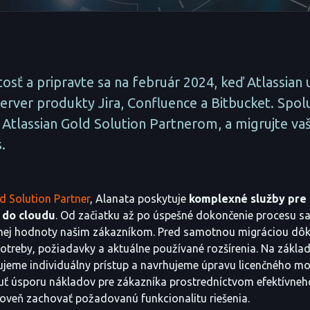
itosť a pripravte sa na február 2024, keď Atlassian 
rver produkty Jira, Confluence a Bitbucket. Spolu
 Atlassian Gold Solution Partnerom, a migrujte va
.
d Solution Partner
, Alanata poskytuje
komplexné služby pre 
í do cloudu
. Od začiatku až po úspešné dokončenie procesu 
anej hodnoty našim zákazníkom. Pred samotnou migráciou dô
treby, požiadavky a aktuálne používané rozšírenia. Na základ
ujeme individuálny prístup a navrhujeme úpravu licenčného m
uť úsporu nákladov pre zákazníka prostredníctvom efektívneh
roveň zachovať požadovanú funkcionalitu riešenia.