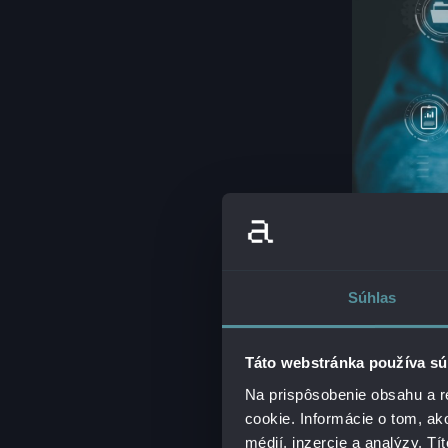
Súhlas
MIGRÁ
A
Táto webstránka používa sú
Na prispôsobenie obsahu a r
Atlassian
, renomo
cookie. Informácie o tom, ak
pokročilých nástr
médií, inzercie a analýzy. Tí