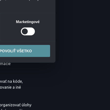
ločnosti patrí:
omáha organizovať
Marketingové
 plánovať
odpory, ktorá
POVOLIŤ VŠETKO
olupracovať na
rmácie
ovať na kóde,
ovanie a iné
organizovať úlohy