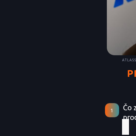
ATLAS
P
Čo 
pro