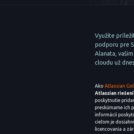
Využite prílež
podporu pre Se
Alanata, vašim
cloudu už dnes
Ako
Atlassian Gol
Atlassian riešen
poskytnutie prid
preskúmame ich po
informácií poskyt
cieľom je dosiahn
licencovania a zá