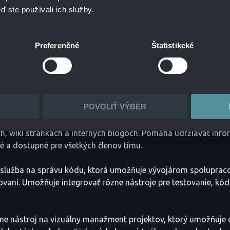
ktívnu spoluprácu v tímoch. Medzi najznámejšie produkty spo
ď ste používali ich služby.
 z najpoužívanejších softvérových aplikácií na svete, ktorá p
Preferenčné
Štatistikcké
 sledovať stav projektov. Umožňuje vytvárať a sledovať úlohy,
terácie a sledovať výkonnosť tímov.
e Management
– platforma pre správu služieb a zákazníckej p
u rýchlo a efektívne riešiť zákaznícke požiadavky a problémy.
POVOLIŤ VÝBER
– platforma pre zdieľanie informácií, ktorá umožňuje tímu sp
, wiki stránkach a interných blogoch. Pomáha udržiavať info
 a dostupné pre všetkých členov tímu.
 služba na správu kódu, ktorá umožňuje vývojárom spoluprac
stovaní. Umožňuje integrovať rôzne nástroje pre testovanie, kód
ine nástroj na vizuálny manažment projektov, ktorý umožňuje 