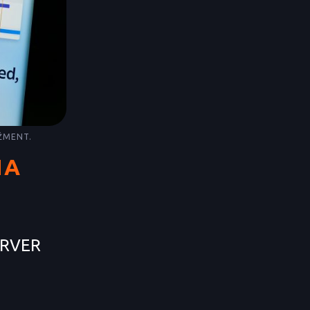
ŽMENT.
NA
ERVER