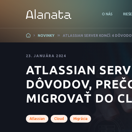
O NÁS
RIEŠ
Skip
NOVINKY
ATLASSIAN SERVER KONČÍ: 6 DÔVODO
to
content
23. JANUÁRA 2024
ATLASSIAN SERV
DÔVODOV, PREČO
MIGROVAŤ DO C
Atlassian
Cloud
Migrácia