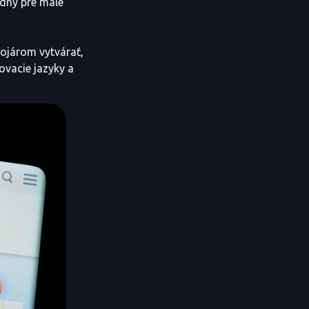
odný pre malé
vojárom vytvárať,
ovacie jazyky a