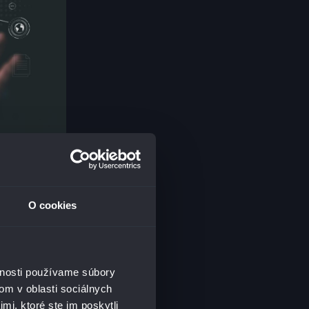
O cookies
FITOV.
TY
vnosti používame súbory
uje na vývoj
om v oblasti sociálnych
rprise service
mi, ktoré ste im poskytli