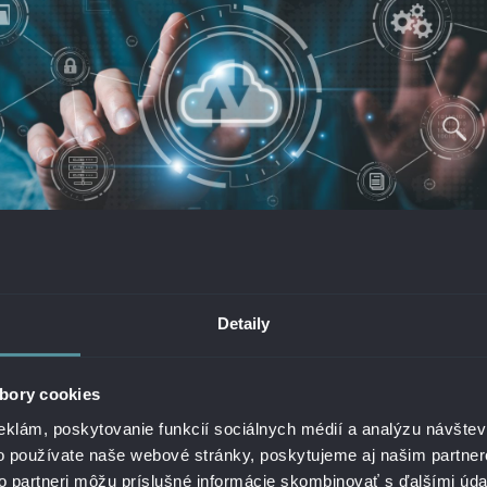
Detaily
CIA ATLASSIAN Z LOKÁLNEHO RIEŠENIA DO CLOUDU MÁ MNOHO BENE
TLASSIAN A ICH PRODUK
bory cookies
eklám, poskytovanie funkcií sociálnych médií a analýzu návšte
vaná austrálsko-americká softvérová spoločnosť, sa špecializ
o používate naše webové stránky, poskytujeme aj našim partner
ojov pre projektový manažment, podporu vývoja software, ente
to partneri môžu príslušné informácie skombinovať s ďalšími údaj