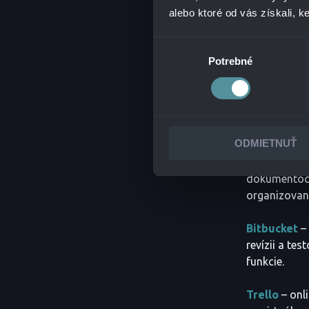
managementu a efe
alebo ktoré od vás získali, ke
Výber
Jira
– jedna
Potrebné
súhlasu
prácu tímu a
projektové i
Jira
Servic
umožňuje tím
ODMIETNUŤ
Confluence
dokumentoch
organizované
Bitbucket
–
revízii a te
funkcie.
Trello
– onl