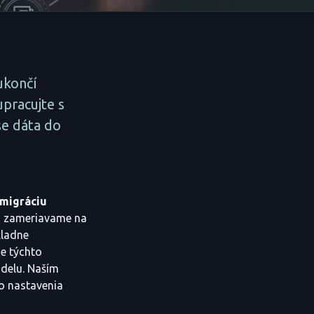
ukončí
pracujte s
še dáta do
migráciu
sa zameriavame na
kladne
e týchto
odelu. Naším
o nastavenia