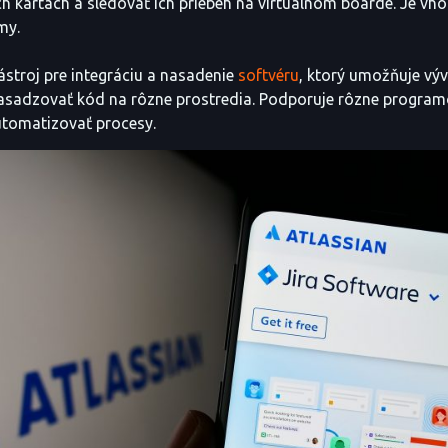
ch kartách a sledovať ich priebeh na virtuálnom boarde. Je vh
my.
ástroj pre integráciu a nasadenie
softvéru
, ktorý umožňuje vý
asadzovať kód na rôzne prostredia. Podporuje rôzne program
tomatizovať procesy.