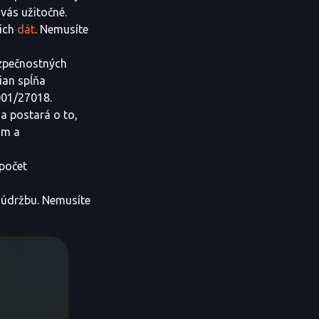
 vás užitočné.
šich
dát
. Nemusíte
ezpečnostných
ian spĺňa
001/27018.
sa postará o to,
ám a
 počet
a údržbu. Nemusíte