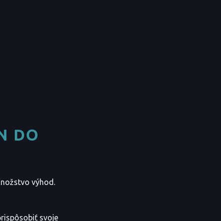
N DO
množstvo výhod.
prispôsobiť svoje