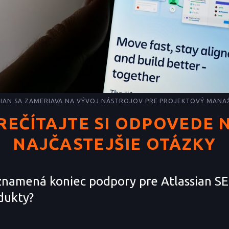
SIAN SA ZAMERIAVA NA VÝVOJ NÁSTROJOV PRE PROJEKTOVÝ MANA
REČÍTAJTE SI ODPOVEDE 
NAJČASTEJŠIE OTÁZKY
znamená koniec podpory pre Atlassian S
dukty?