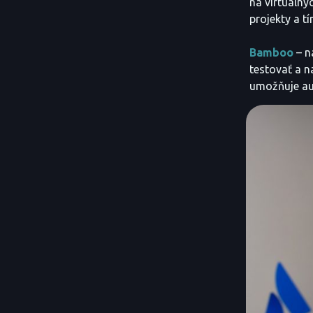
na virtuálny
projekty a tí
Bamboo
– n
testovať a n
umožňuje au