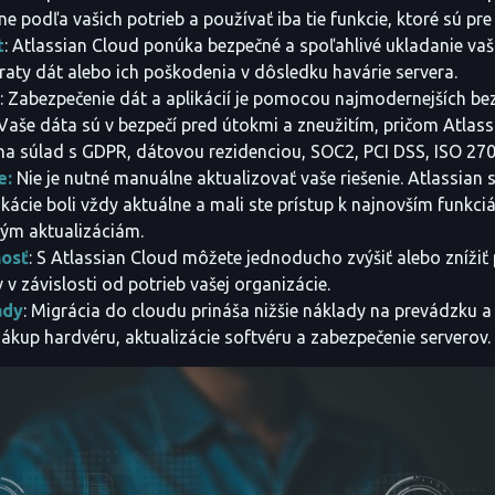
ne podľa vašich potrieb a používať iba tie funkcie, ktoré sú pre
t
: Atlassian Cloud ponúka bezpečné a spoľahlivé ukladanie va
raty dát alebo ich poškodenia v dôsledku havárie servera.
: Zabezpečenie dát a aplikácií je pomocou najmodernejších b
 Vaše dáta sú v bezpečí pred útokmi a zneužitím, pričom Atlass
na súlad s GDPR, dátovou rezidenciou, SOC2, PCI DSS, ISO 27
e:
Nie je nutné manuálne aktualizovať vaše riešenie. Atlassian 
ikácie boli vždy aktuálne a mali ste prístup k najnovším funkci
ým aktualizáciám.
nosť
: S Atlassian Cloud môžete jednoducho zvýšiť alebo znížiť
 v závislosti od potrieb vašej organizácie.
ady
: Migrácia do cloudu prináša nižšie náklady na prevádzku 
nákup hardvéru, aktualizácie softvéru a zabezpečenie serverov.