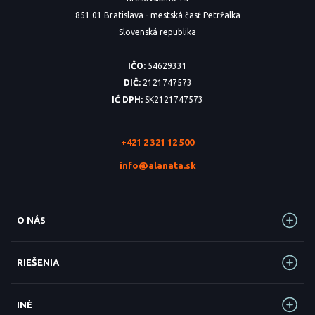
851 01 Bratislava - mestská časť Petržalka
Slovenská republika
IČO:
54629331
DIČ:
2121747573
IČ DPH:
SK2121747573
+421 2 321 12 500
info@alanata.sk
O NÁS
RIEŠENIA
INÉ