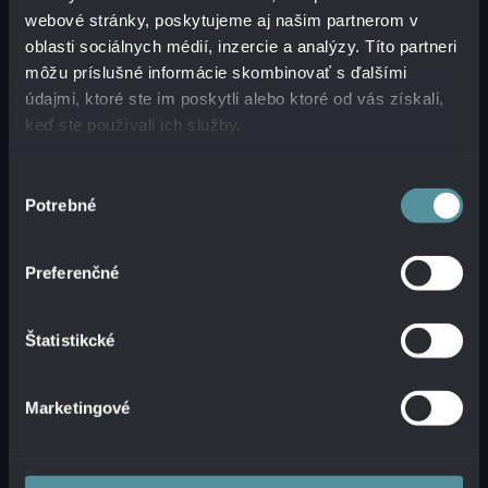
POTREBUJETE POMÔCŤ
webové stránky, poskytujeme aj našim partnerom v
oblasti sociálnych médií, inzercie a analýzy. Títo partneri
ALEBO PORADIŤ?
môžu príslušné informácie skombinovať s ďalšími
údajmi, ktoré ste im poskytli alebo ktoré od vás získali,
Zanechajte nám na seba kontakt a my Vás
keď ste používali ich služby.
budeme v krátkom čase kontaktovať.
Výber
Potrebné
súhlasu
Preferenčné
KONTAKTUJTE NÁS
Štatistikcké
Marketingové
NAŠI PARTNERI