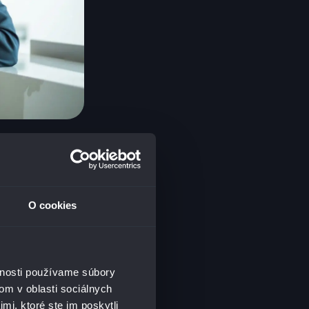
ŽŠIE OBDOBIE?
O cookies
 súkromné životy.
ení na to, že
zmien a vo
é, ako napríklad
vnosti používame súbory
analytics,
om v oblasti sociálnych
ajú
mi, ktoré ste im poskytli