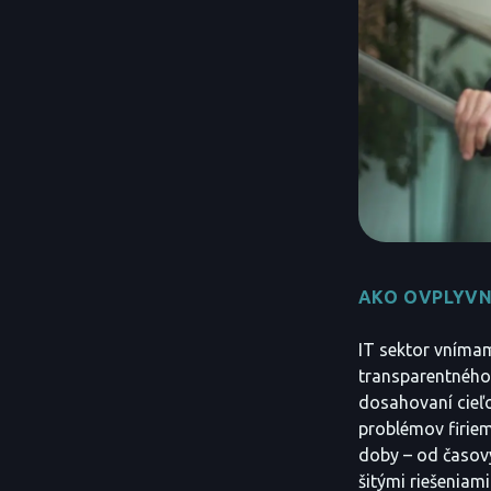
AKO OVPLYVN
IT sektor vnímam
transparentného 
dosahovaní cieľo
problémov firiem
doby – od časový
šitými riešeniami