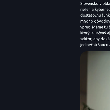
Slovensko v obla
riešenia kybernet
dostatočnú funk
mnoho dôvodov na
vpred. Máme tu b
ktorý je určený a
sektor, aby doká
jedinečnú šancu 