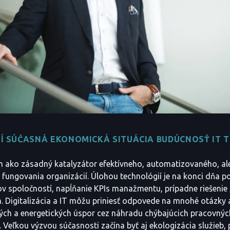
Í SÚČASNÁ EKONOMICKÁ SITUÁCIA BUDÚCNOSŤ IT T
 ako zásadný katalyzátor efektívneho, automatizovaného, ale
fungovania organizácií. Úlohou technológií je na konci dňa p
v spoločností, napĺňanie KPIs manažmentu, prípadne riešenie „
. Digitalizácia a IT môžu priniesť odpovede na mnohé otázky 
ch a energetických úspor cez náhradu chýbajúcich pracovných
. Veľkou výzvou súčasnosti začína byť aj ekologizácia služieb, 