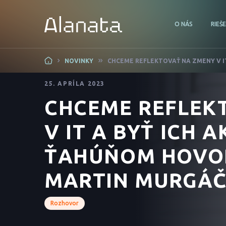
O NÁS
RIEŠ
Skip
NOVINKY
CHCEME REFLEKTOVAŤ NA ZMENY V I
to
content
25. APRÍLA 2023
CHCEME REFLEK
V IT A BYŤ ICH 
ŤAHÚŇOM HOVOR
MARTIN MURGÁ
Rozhovor