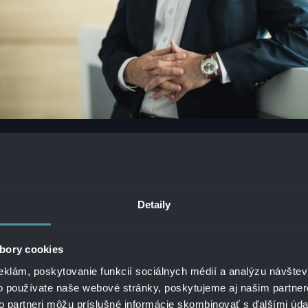
Y A INOVÁCIE BY SA MAL PRIPRAVIŤ TRH NA NAJBLI
Detaily
yvíjajú závratnou rýchlosťou a ovplyvňujú naše podnikanie aj
, o ktorých sme pred pár rokmi ani netušili. Musíme byť priprav
bory cookies
 pokračovať aj v budúcnosti. My chceme byť súčasťou týchto 
iach byť aj ich „trendsetterom“. Niektoré trendy sú dnes zjavn
eklám, poskytovanie funkcií sociálnych médií a analýzu návšte
ové riešenia, stále aktuálnejšia kybernetická bezpečnosť, data 
o používate naše webové stránky, poskytujeme aj našim partner
UX (užívateľskú skúsenosť). Tiež tu máme oblasti, ktoré začín
to partneri môžu príslušné informácie skombinovať s ďalšími údaj