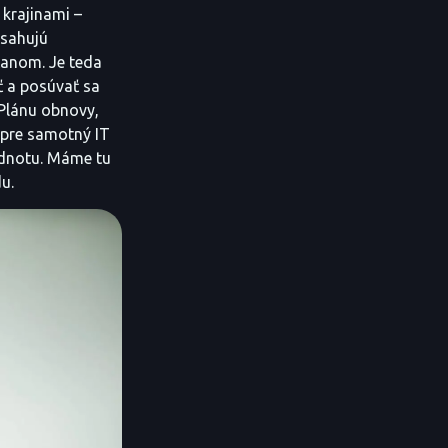
 krajinami –
osahujú
čanom. Je teda
ť a posúvať sa
Plánu obnovy,
j pre samotný IT
hodnotu. Máme tu
u.