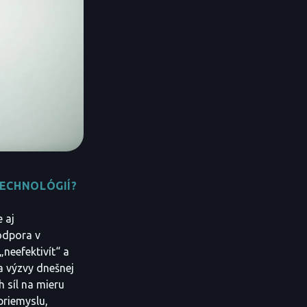
ECHNOLÓGIÍ?
 aj
odpora v
neefektivít“ a
a výzvy dnešnej
 síl na mieru
priemyslu,