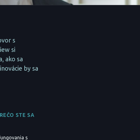
ovor s
iew si
, ako sa
inovácie by sa
REČO STE SA
fungovania s