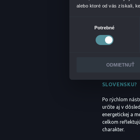
exponenciálne zí
alebo ktoré od vás získali, ke
technológie post
ale čiastočne aj
Výber
expertíza sa veľm
Potrebné
súhlasu
oblastí podnikan
LLMs (large lan
odvetví, a to vr
projektov.
ODMIETNUŤ
V IT BIZNISE
SLOVENSKU?
Po rýchlom nástup
určite aj v dôsl
energetickej a me
celkom reflektuj
charakter.