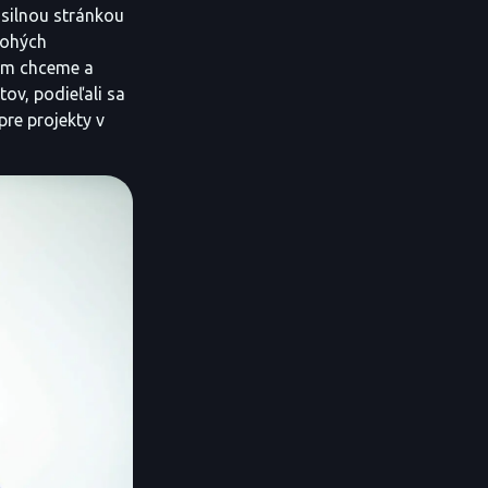
 silnou stránkou
nohých
čom chceme a
ov, podieľali sa
pre projekty v