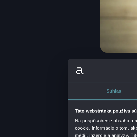
NA AKÉ TREND
Súhlas
Technológie sa v
Dnes riešime veci
Táto webstránka používa sú
tento vývoj bude
vybraných oblast
Na prispôsobenie obsahu a r
prechod na cloud
cookie. Informácie o tom, ak
zameranie sa na 
médií, inzercie a analýzy. Tí