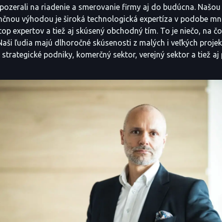
pozerali na riadenie a smerovanie firmy aj do budúcna. Našou
nčnou výhodou je široká technologická expertíza v podobe m
top expertov a tiež aj skúsený obchodný tím. To je niečo, na 
aši ľudia majú dlhoročné skúsenosti z malých i veľkých projekt
 strategické podniky, komerčný sektor, verejný sektor a tiež aj 