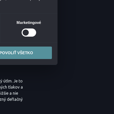
alizované
 už projektovo,
“. Keďže ľudia a
o stále širších
Marketingové
echnológiách
ungovanie celých
ealizáciu IT
POVOLIŤ VŠETKO
TRH NA
ý útlm. Je to
ných tlakov a
ižšie a nie
azný deflačný