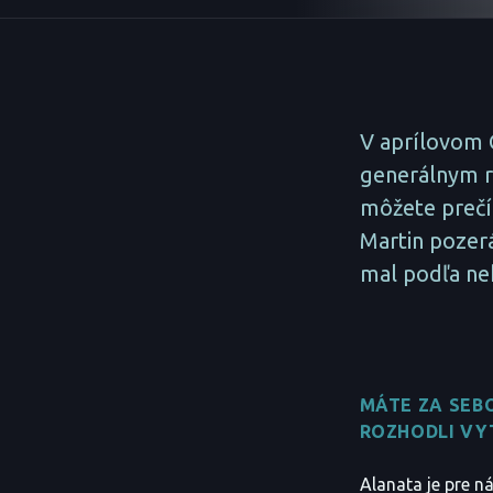
V aprílovom 
generálnym r
môžete prečít
Martin pozerá
mal podľa neh
MÁTE ZA SEB
ROZHODLI VY
Alanata je pre n