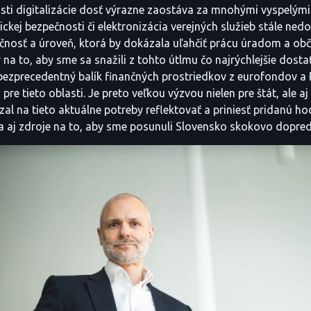
sti digitalizácie dosť výrazne zaostáva za mnohými vyspelými
ickej bezpečnosti či elektronizácia verejných služieb stále ned
čnosť a úroveň, ktorá by dokázala uľahčiť prácu úradom a ob
 to, aby sme sa snažili z tohto útlmu čo najrýchlejšie dosta
ezprecedentný balík finančných prostriedkov z eurofondov a 
j pre tieto oblasti. Je preto veľkou výzvou nielen pre štát, ale a
zal na tieto aktuálne potreby reflektovať a priniesť pridanú 
a aj zdroje na to, aby sme posunuli Slovensko skokovo dopred