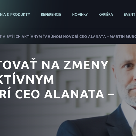
ENIA & PRODUKTY
REFERENCIE
NOVINKY
KARIÉRA
EVENT
T A BYŤ ICH AKTÍVNYM ŤAHÚŇOM HOVORÍ CEO ALANATA – MARTIN MUR
TOVAŤ NA ZMENY
AKTÍVNYM
Í CEO ALANATA –
Č