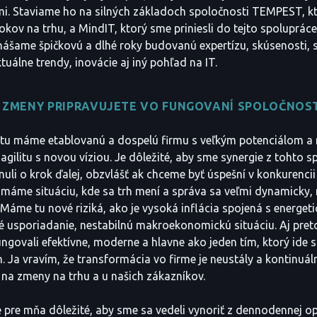
mi. Staviame ho na silných základoch spoločnosti TEMPEST, 
rokov na trhu, a MindIT, ktorý sme priniesli do tejto spoluprác
inášame špičkovú a dlhé roky budovanú expertízu, skúsenosti, st
uálne trendy, inovácie aj iný pohľad na IT.
 ZMENY PRIPRAVUJETE VO FUNGOVANÍ SPOLOČNOST
 tu máme etablovanú a dospelú firmu s veľkým potenciálom a
agilitu s novou víziou. Je dôležité, aby sme synergie z tohto sp
uli o krok ďalej, obzvlášť ak chceme byť úspešní v konkurencii 
u máme situáciu, kde sa trh mení a správa sa veľmi dynamicky,
 Máme tu nové riziká, ako je vysoká inflácia spojená s energeti
é usporiadanie, nestabilnú makroekonomickú situáciu. Aj preto 
ungovali efektívne, moderne a hlavne ako jeden tím, ktorý ide 
 Ja vravím, že transformácia vo firme je neustály a kontinuál
 na zmeny na trhu a u našich zákazníkov.
je pre mňa dôležité, aby sme sa vedeli vynoriť z dennodennej op