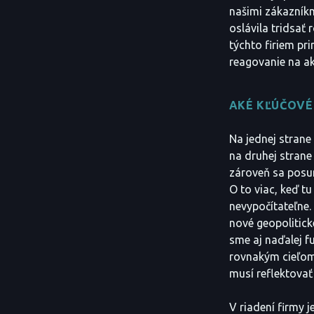
našimi zákazník
oslávila tridsať 
týchto firiem pr
reagovanie na akt
AKÉ KĽÚČOVÉ
Na jednej strane
na druhej strane 
zároveň sa posun
O to viac, keď t
nevypočítateľne.
nové geopolitick
sme aj naďalej f
rovnakým cieľom.
musí reflektovať
V riadení firmy 