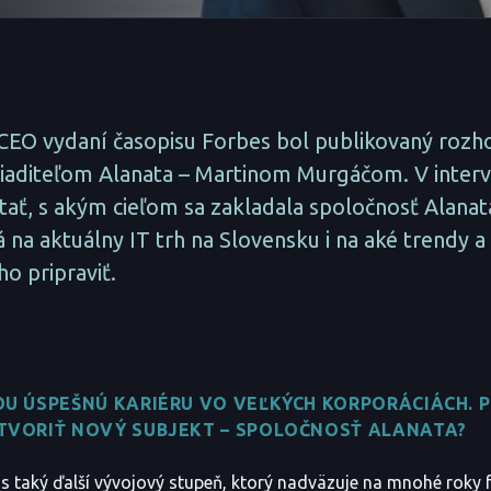
CEO vydaní časopisu Forbes bol publikovaný rozh
iaditeľom Alanata – Martinom Murgáčom. V interv
ať, s akým cieľom sa zakladala spoločnosť Alanata
 na aktuálny IT trh na Slovensku i na aké trendy a 
o pripraviť.
OU ÚSPEŠNÚ KARIÉRU VO VEĽKÝCH KORPORÁCIÁCH. P
TVORIŤ NOVÝ SUBJEKT – SPOLOČNOSŤ ALANATA?
ás taký ďalší vývojový stupeň, ktorý nadväzuje na mnohé roky 