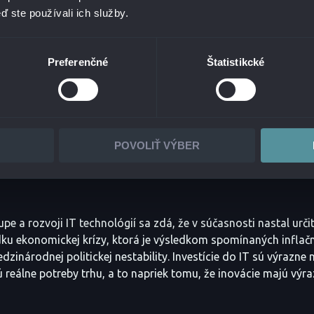
skavať na dôležitosti, ako je umelá inteligencia alebo decentr
ď ste používali ich služby.
avené nad blockchainom, ktorým sa venujeme už pár rokov, či
 v oblasti výskumu. AI dnes vnímam ako zásadný „gamechanger
i ťažko škálujú, AI technológie to reálne umožňujú. Prenikajú d
Preferenčné
Štatistikcké
ia i života a som presvedčený, že integrácia a budovanie na t
guage models), ako napríklad ChatGPT, fundamentálne zmení f
átane IT, a tým mám na mysli napríklad aj samotnú dodávku a r
POVOLIŤ VÝBER
 PRACUJETE UŽ ROKY. AKO HODNOTÍTE AKTUÁLNY IT 
e a rozvoji IT technológií sa zdá, že v súčasnosti nastal určit
edku ekonomickej krízy, ktorá je výsledkom spomínaných inflač
dzinárodnej politickej nestability. Investície do IT sú výrazne n
ú reálne potreby trhu, a to napriek tomu, že inovácie majú výr