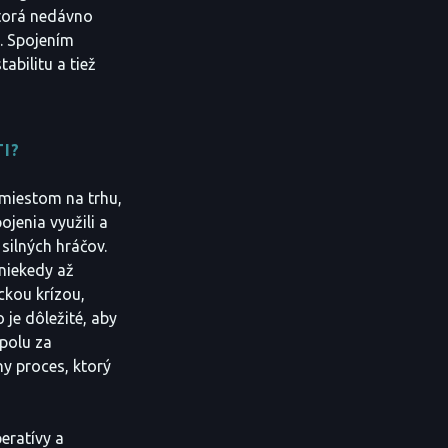
ktorá nedávno
e. Spojením
abilitu a tiež
I?
 miestom na trhu,
ojenia využili a
silných hráčov.
 niekedy až
ckou krízou,
je dôležité, aby
spolu za
ny proces, ktorý
eratívy a