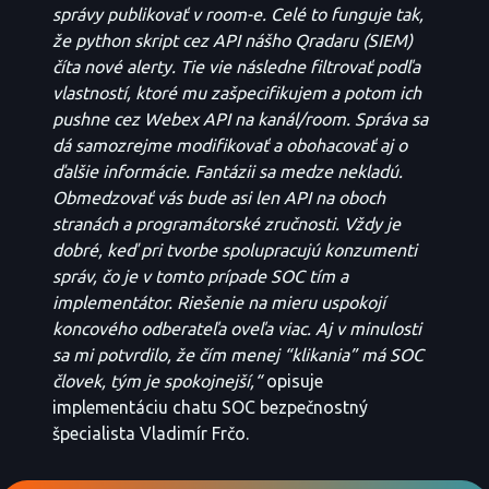
správy publikovať v room-e. Celé to funguje tak,
že python skript cez API nášho Qradaru (SIEM)
číta nové alerty. Tie vie následne filtrovať podľa
vlastností, ktoré mu zašpecifikujem a potom ich
pushne cez Webex API na kanál/room. Správa sa
dá samozrejme modifikovať a obohacovať aj o
ďalšie informácie. Fantázii sa medze nekladú.
Obmedzovať vás bude asi len API na oboch
stranách a programátorské zručnosti. Vždy je
dobré, keď pri tvorbe spolupracujú konzumenti
správ, čo je v tomto prípade SOC tím a
implementátor. Riešenie na mieru uspokojí
koncového odberateľa oveľa viac. Aj v minulosti
sa mi potvrdilo, že čím menej “klikania” má SOC
človek, tým je spokojnejší,“
opisuje
implementáciu chatu SOC bezpečnostný
špecialista Vladimír Frčo.