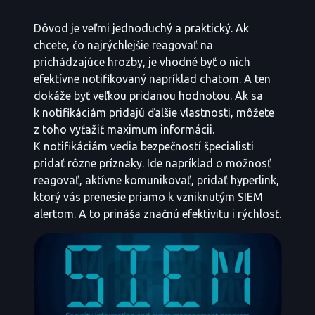
Dôvod je veľmi jednoduchý a praktický. Ak
chcete, čo najrýchlejšie reagovať na
prichádzajúce hrozby, je vhodné byť o nich
efektívne notifikovaný napríklad chatom. A ten
dokáže byť veľkou pridanou hodnotou. Ak sa
k notifikáciám pridajú ďalšie vlastnosti, môžete
z toho vyťažiť maximum informácii.
K notifikáciám vedia bezpečností špecialisti
pridať rôzne príznaky. Ide napríklad o možnosť
reagovať, aktívne komunikovať, pridať hyperlink,
ktorý vás prenesie priamo k vzniknutým SIEM
alertom. A to prináša značnú efektivitu i rýchlosť.