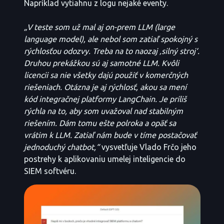
Napríklad vytiahnu z logu nejaké eventy.
„V teste som už mal aj on-prem LLM (large
language model), ale nebol som zatiaľ spokojný s
rýchlosťou odozvy. Treba na to naozaj ‚silný stroj‘.
Druhou prekážkou sú aj samotné LLM. Kvôli
licencii sa nie všetky dajú použiť v komerčných
riešeniach. Otázna je aj rýchlosť, akou sa mení
kód integračnej platformy LangChain. Je príliš
rýchla na to, aby som uvažoval nad stabilným
riešením. Dám tomu ešte polroka a opäť sa
vrátim k LLM. Zatiaľ nám bude v tíme postačovať
jednoduchý chatbot,“
vysvetľuje Vlado Frčo jeho
postrehy k aplikovaniu umelej inteligencie do
SIEM softvéru.