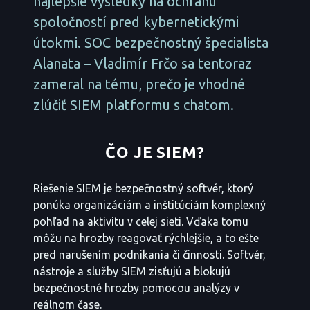
najlepšie výsledky na ochranu
spoločností pred kybernetickými
útokmi. SOC bezpečnostný špecialista
Alanata – Vladimír Frčo sa tentoraz
zameral na tému, prečo je vhodné
zlúčiť SIEM platformu s chatom.
ČO JE SIEM?
Riešenie SIEM je bezpečnostný softvér, ktorý
ponúka organizáciám a inštitúciám komplexný
pohľad na aktivitu v celej sieti. Vďaka tomu
môžu na hrozby reagovať rýchlejšie, a to ešte
pred narušením podnikania či činnosti. Softvér,
nástroje a služby SIEM zisťujú a blokujú
bezpečnostné hrozby pomocou analýzy v
reálnom čase.