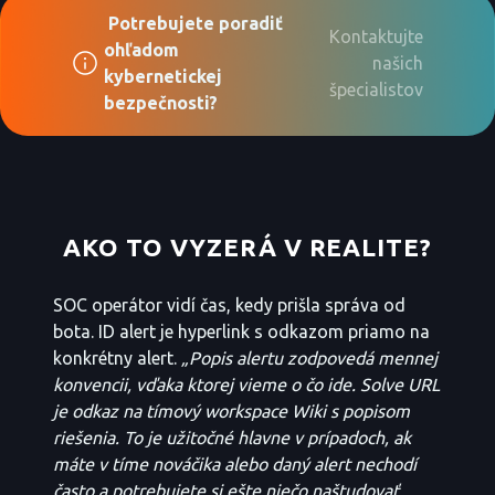
Potrebujete poradiť
Kontaktujte
ohľadom
našich
kybernetickej
špecialistov
bezpečnosti?
AKO TO VYZERÁ V REALITE?
SOC operátor vidí čas, kedy prišla správa od
bota. ID alert je hyperlink s odkazom priamo na
konkrétny alert.
„Popis alertu zodpovedá mennej
konvencii, vďaka ktorej vieme o čo ide. Solve URL
je odkaz na tímový workspace Wiki s popisom
riešenia. To je užitočné hlavne v prípadoch, ak
máte v tíme nováčika alebo daný alert nechodí
často a potrebujete si ešte niečo naštudovať