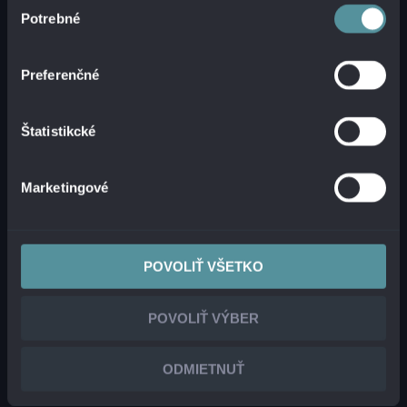
Výber
Potrebné
súhlasu
Preferenčné
AUTOR
VLADIMÍR FRČO
Štatistikcké
V oblasti kybernetickej bezpečnosti pracuje viac
ako 20 rokov. Prešiel viacerými pozíciami a
pracoval s mnohými technológiami v IT a
Marketingové
telekomunikačnej sfére. V Alanata sa venuje
rozvoju služieb kybernetického bezpečnostného
dohľadu (SOC). Zameriava sa na automatizáciu
procesov a funkčné riešenia s vysokou pridanou
POVOLIŤ VŠETKO
hodnotou.
POVOLIŤ VÝBER
VŠETKY ČLÁNKY AUTORA (8)
ODMIETNUŤ