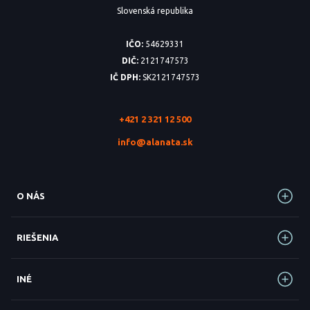
Slovenská republika
IČO:
54629331
DIČ:
2121747573
IČ DPH:
SK2121747573
+421 2 321 12 500
info@alanata.sk
O NÁS
RIEŠENIA
INÉ