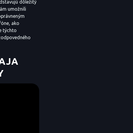
dstavujú dôležitý
nám umožnili
neoprávneným
fóne, ako
e týchto
ť zodpovedného
RAJA
Y