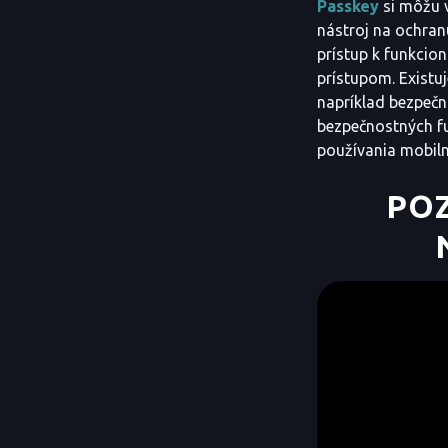
Passkey
si môžu 
nástroj na ochran
prístup k funkcio
prístupom. Existu
napríklad bezpečn
bezpečnostných fu
používania mobiln
POZ