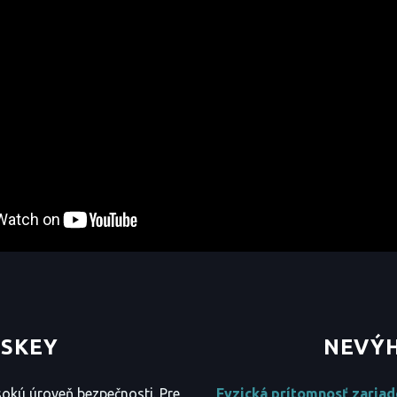
SSKEY
NEVÝH
okú úroveň bezpečnosti. Pre
Fyzická prítomnosť zariad