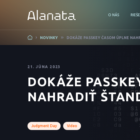
O NÁS
RIEŠ
Skip
NOVINKY
DOKÁŽE PASSKEY ČASOM ÚPLNE NAH
to
content
21. JÚNA 2023
DOKÁŽE PASSKE
NAHRADIŤ ŠTAN
Judgment Day
Video