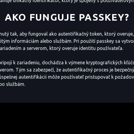
ahuje unikátny identifikátor, ktorý je spojený s používateľový
AKO FUNGUJE PASSKEY?
nutý tak, aby fungoval ako autentifikačný token, ktorý overuje,
čitým informáciám alebo službám. Pri použití passkey sa vytvo
ariadením a serverom, ktorý overuje identitu používateľa.
ripojí k zariadeniu, dochádza k výmene kryptografických kľú
verom. Tým sa zabezpečí, že autentifikačný proces je bezpečný 
úspešnej autentifikácii môže používateľ pristupovať k požad
bo službám.