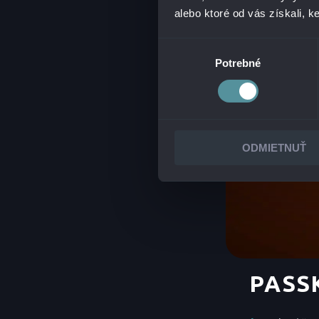
alebo ktoré od vás získali, ke
Výber
Potrebné
súhlasu
ODMIETNUŤ
PASS