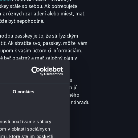
skey stále so sebou. Ak potrebujete
 z rôznych zariadení alebo miest, mať
ôže byť nepohodlné.
odou passkey je to, že sú fyzickým
tiť. Ak stratíte svoj passkey, môže vám
stupom k vašim účtom či informáciám.
žité byť opatrný a mať záložný plán v
enia.
anie passkey môže byť spojené s
ď niektoré online služby poskytujú
O cookies
ne účtujú poplatky. Okrem samotného
 budete musieť platiť aj za jeho náhradu
vnosti používame súbory
om v oblasti sociálnych
mi, ktoré ste im poskytli