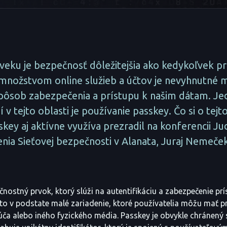
veku je bezpečnosť dôležitejšia ako kedykoľvek p
množstvom online služieb a účtov je nevyhnutné m
spôsob zabezpečenia a prístupu k našim dátam. J
 v tejto oblasti je používanie passkey. Čo si o tej
sskey aj aktívne využíva prezradil na konferencii 
nia Sieťovej bezpečnosti v Alanata, Juraj Nemeček
čnostný prvok, ktorý slúži na autentifikáciu a zabezpečenie prí
to v podstate malé zariadenie, ktoré používatelia môžu mať p
úča alebo iného fyzického média. Passkey je obvykle chránený 