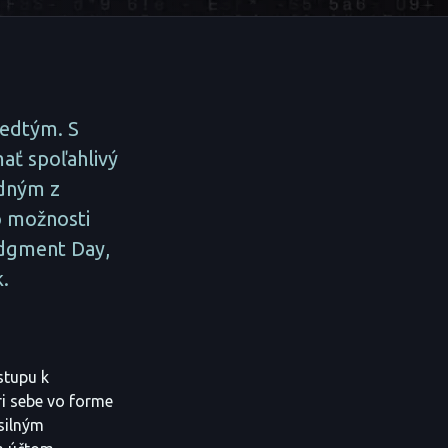
redtým. S
ať spoľahlivý
edným z
to možnosti
Judgment Day,
.
stupu k
ri sebe vo forme
silným