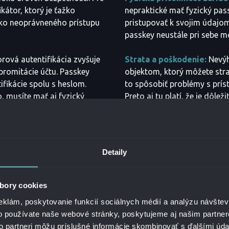
kátor, ktorý je ťažko
nepraktické mať fyzický pas
iko neoprávneného prístupu
pristupovať k svojim údajom
passkey neustále pri sebe m
rová autentifikácia zvyšuje
Strata a poškodenie:
Nevýh
promitácie účtu. Passkey
objektom, ktorý môžete stra
fikácie spolu s heslom.
to spôsobiť problémy s prí
, musíte mať aj fyzický
Preto aj tu platí, že je dôle
prípade straty alebo poškod
ykle jednoduché na
Dodatočné náklady:
Použív
telefónu alebo inému
dodatočnými nákladmi. Aj ke
Detaily
omaticky. Nemusíte si
passkey zdarma, iné si za 
úži ako autentifikačný token.
nákupu passkey je možné, že
v prípade straty.
bory cookies
eklám, poskytovanie funkcií sociálnych médií a analýzu návšte
o používate naše webové stránky, poskytujeme aj našim partner
to partneri môžu príslušné informácie skombinovať s ďalšími údaj