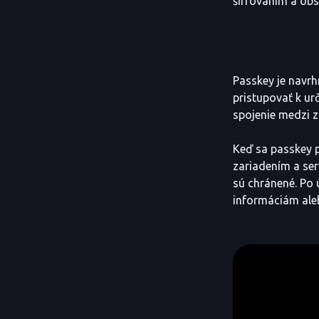
šifrovaním a obs
Passkey je navrh
pristupovať k ur
spojenie medzi z
Keď sa passkey p
zariadením a ser
sú chránené. Po 
informáciám ale