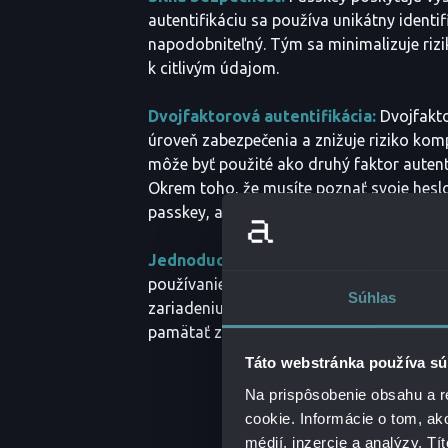
autentifikáciu sa používa unikátny identifi
napodobniteľný. Tým sa minimalizuje riz
k citlivým údajom.
Dvojfaktorová autentifikácia:
Dvojfakto
úroveň zabezpečenia a znižuje riziko kom
môže byť použité ako druhý faktor autenti
Okrem toho, že musíte poznať svoje heslo
passkey, aby ste sa mohli prihlásiť.
Jednoduchosť použitia:
Passkey sú obv
používanie. Stačí ich pripojiť k počítaču, 
Súhlas
zariadeniu a autentifikácia prebehne aut
pamätať zložité heslá, pretože passkey sl
Táto webstránka používa sú
Na prispôsobenie obsahu a r
cookie. Informácie o tom, ak
médií, inzercie a analýzy. Tí