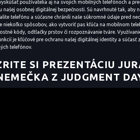
vyskúšať používatelia aj na svojich mobilných telefónoch a pre
u našej osobnej digitálnej bezpečnosti. Sú navrhnuté tak, aby 
nalite telefónu a súčasne chránili naše súkromné údaje pred 
je niekoľko spôsobov, ako vytvoriť pas kľúča na mobilnom tele
ostné kódy, odtlačky prstov či rozpoznávanie tváre. Využívani
nkcií je kľúčové pre ochranu našej digitálnej identity a súčas
ých telefónov.
RITE SI PREZENTÁCIU JU
NEMEČKA Z JUDGMENT DA