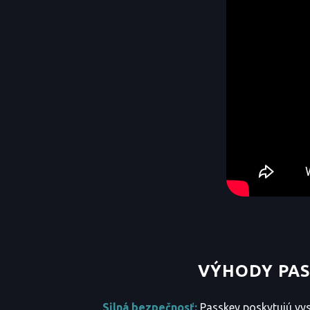
VÝHODY PA
Silná bezpečnosť:
Passkey poskytujú vys