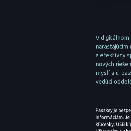
V digitálnom 
narastajúcim 
a efektívny 
nových riešení
myslí a či pa
vedúci oddele
Passkey je bezpe
informáciám. Je 
kľúčenky, USB kľ