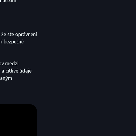
m účtom.
 že ste oprávnení
rí bezpečné
čov medzi
a citlivé údaje
ovaným