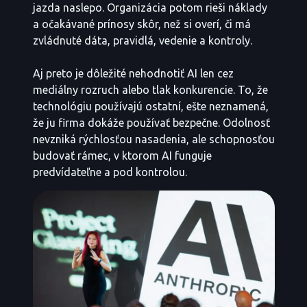
jazda naslepo. Organizácia potom rieši náklady
a očakávané prínosy skôr, než si overí, či má
zvládnuté dáta, pravidlá, vedenie a kontroly.
Aj preto je dôležité nehodnotiť AI len cez
mediálny rozruch alebo tlak konkurencie. To, že
technológiu používajú ostatní, ešte neznamená,
že ju firma dokáže používať bezpečne. Odolnosť
nevzniká rýchlosťou nasadenia, ale schopnosťou
budovať rámec, v ktorom AI funguje
predvídateľne a pod kontrolou.