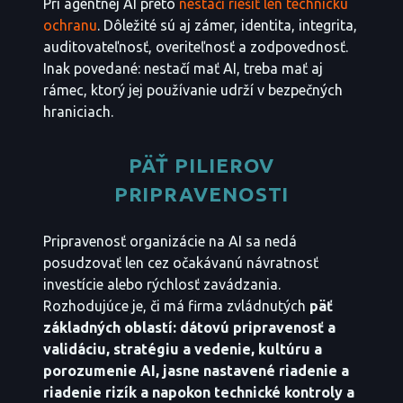
Pri agentnej AI preto
nestačí riešiť len technickú
ochranu
. Dôležité sú aj zámer, identita, integrita,
auditovateľnosť, overiteľnosť a zodpovednosť.
Inak povedané: nestačí mať AI, treba mať aj
rámec, ktorý jej používanie udrží v bezpečných
hraniciach.
PÄŤ PILIEROV
PRIPRAVENOSTI
Pripravenosť organizácie na AI sa nedá
posudzovať len cez očakávanú návratnosť
investície alebo rýchlosť zavádzania.
Rozhodujúce je, či má firma zvládnutých
päť
základných oblastí: dátovú pripravenosť a
validáciu, stratégiu a vedenie, kultúru a
porozumenie AI, jasne nastavené riadenie a
riadenie rizík a napokon technické kontroly a