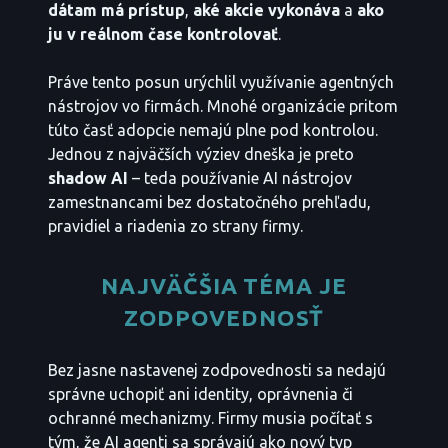
dátam má prístup
,
aké akcie vykonáva
a
ako
ju v reálnom čase kontrolovať
.
Práve tento posun urýchlil využívanie agentných
nástrojov vo firmách. Mnohé organizácie pritom
túto časť adopcie nemajú plne pod kontrolou.
Jednou z najväčších výziev dneška je preto
shadow AI
– teda používanie AI nástrojov
zamestnancami bez dostatočného prehľadu,
pravidiel a riadenia zo strany firmy.
NAJVÄČŠIA TÉMA JE
ZODPOVEDNOSŤ
Bez jasne nastavenej zodpovednosti sa nedajú
správne uchopiť ani identity, oprávnenia či
ochranné mechanizmy. Firmy musia počítať s
tým, že AI agenti sa správajú ako nový typ