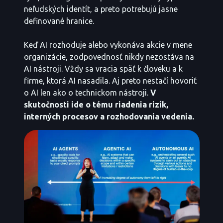
neľudských identít, a preto potrebujú jasne
definované hranice.
Keď AI rozhoduje alebo vykonáva akcie v mene
organizácie, zodpovednosť nikdy nezostáva na
AI nástroji. Vždy sa vracia späť k človeku a k
firme, ktorá AI nasadila. Aj preto nestačí hovoriť
o AI len ako o technickom nástroji.
V
skutočnosti ide o tému riadenia rizík,
interných procesov a rozhodovania vedenia.