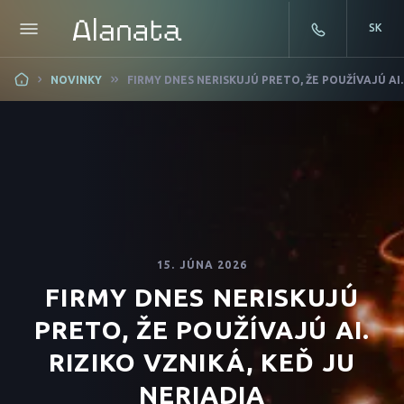
SK
Skip
NOVINKY
FIRMY DNES NERISKUJÚ PRETO, ŽE POUŽÍVAJÚ AI.
to
content
15. JÚNA 2026
FIRMY DNES NERISKUJÚ
PRETO, ŽE POUŽÍVAJÚ AI.
RIZIKO VZNIKÁ, KEĎ JU
NERIADIA