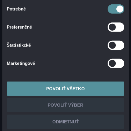
KYBERBEZPEČNOSTNOU
Výber
Potrebné
súhlasu
EXPERTKOU
Preferenčné
Štatistikcké
Marketingové
POVOLIŤ VŠETKO
Štvrtým pilierom
je riadenie, interné pravidlá a
POVOLIŤ VÝBER
riadenie rizík. Nestačí mať internú smernicu
alebo zákaz. Potrebný je
fungujúci rámec,
ODMIETNUŤ
ktorý prepája technické tímy, právnikov,
vedenie
aj ďalších zainteresovaných ľudí.
Piaty