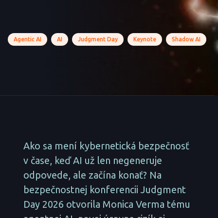
Agentic AI
AI
Judgment Day
Keynote
Shadow AI
Ako sa mení kybernetická bezpečnosť
v čase, keď AI už len negeneruje
odpovede, ale začína konať? Na
bezpečnostnej konferencii Judgment
Day 2026 otvorila Monica Verma tému