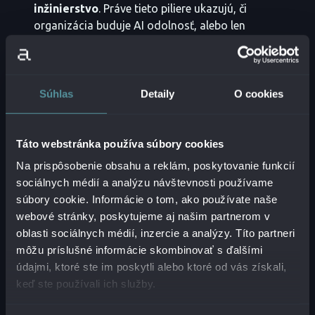
inžinierstvo
. Práve tieto piliere ukazujú, či
organizácia buduje AI odolnosť, alebo len
zrýchľuje chaos.
Prvý pilier
tvoria dáta. Ak firma nemá správne
klasifikované, presné a
dobre spravované dáta
,
Súhlas
Detaily
O cookies
AI nemôže fungovať bezpečne.
Druhým pilierom
je stratégia a vedenie – teda odpoveď na otázku,
Táto webstránka používa súbory cookies
prečo vlastne AI nasadzovať
, kde má
priniesť
hodnotu
a ktoré oblasti majú byť
prioritou
.
Na prispôsobenie obsahu a reklám, poskytovanie funkcií
Tretí pilier
predstavujú kultúra a porozumenie
sociálnych médií a analýzu návštevnosti používame
AI. Organizácia potrebuje vedieť,
čo AI dokáže
,
súbory cookie. Informácie o tom, ako používate naše
kde sú jej limity
a ako ju
používať
webové stránky, poskytujeme aj našim partnerom v
zodpovedne
naprieč rôznymi rolami.
oblasti sociálnych médií, inzercie a analýzy. Títo partneri
môžu príslušné informácie skombinovať s ďalšími
údajmi, ktoré ste im poskytli alebo ktoré od vás získali,
VYPOČUJTE SI
keď ste používali ich služby.
VIDEOROZHOVOR S