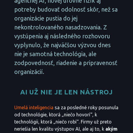
agentnej AI, novej úrovne rizík aj
potreby budovať odolnosť skôr, než sa
organizácie pustia do jej
nekontrolovaného nasadzovania. Z
vystúpenia aj následného rozhovoru
vyplynulo, že najväčšou výzvou dnes
nie je samotná technológia, ale
zodpovednosť, riadenie a pripravenosť
organizácií.
AI UŽ NIE JE LEN NÁSTROJ
Umelá inteligencia
sa za posledné roky posunula
od technológie, ktorá „niečo hovorí“, k
technológii, ktorá „niečo robí“. Firmy už preto
neriešia len kvalitu výstupov AI, ale aj to, k
akým