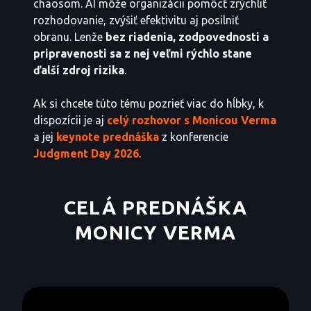
chaosom. AI môže organizácii pomôcť zrýchliť
rozhodovanie, zvýšiť efektivitu aj posilniť
obranu. Lenže
bez riadenia, zodpovednosti a
pripravenosti sa z nej veľmi rýchlo stane
ďalší zdroj rizika
.
Ak si chcete túto tému pozrieť viac do hĺbky, k
dispozícii je aj
celý rozhovor s Monicou Verma
a jej
keynote prednáška
z konferencie
Judgment Day 2026
.
CELÁ PREDNÁŠKA
MONICY VERMA