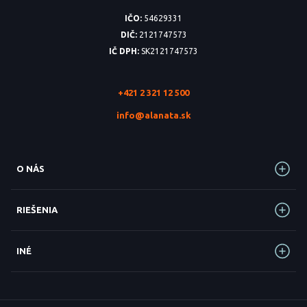
IČO:
54629331
DIČ:
2121747573
IČ DPH:
SK2121747573
+421 2 321 12 500
info@alanata.sk
O NÁS
RIEŠENIA
INÉ