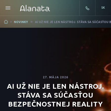
SK
Skip
NOVINKY
AI UŽ NIE JE LEN NÁSTROJ. STÁVA SA SÚČASŤOU
to
content
27. MÁJA 2026
AI UŽ NIE JE LEN NÁSTROJ.
STÁVA SA SÚČASŤOU
BEZPEČNOSTNEJ REALITY