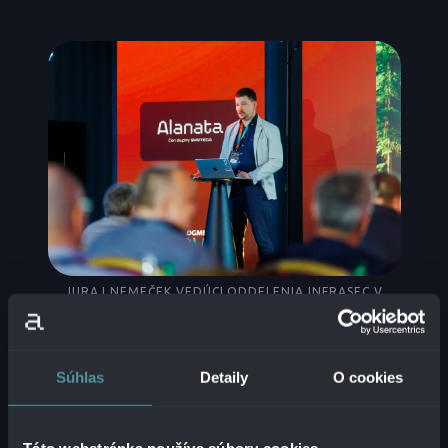
JURAJ NEMEČEK VEDÚCI ODDELENIA INFRASEC V
ALANATA VIEDOL PRAKTICKÚ UKÁŽKU
Súhlas
Detaily
O cookies
JUDGMENT DAY 2026: OD
HYPE-U K REALITE
Táto webstránka používa súbory cookies