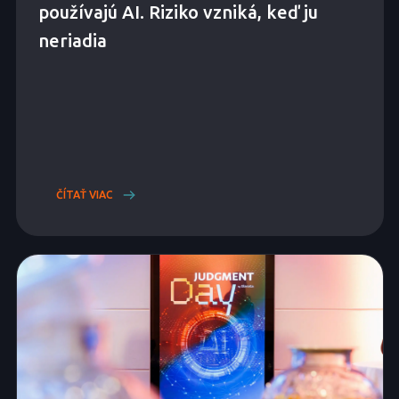
používajú AI. Riziko vzniká, keď ju
neriadia
ČÍTAŤ VIAC