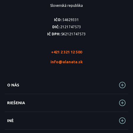
Slovenská republika
IČO:
54629331
DIČ:
2121747573
IČ DPH:
SK2121747573
+421 2 321 12 500
info@alanata.sk
O NÁS
RIEŠENIA
INÉ