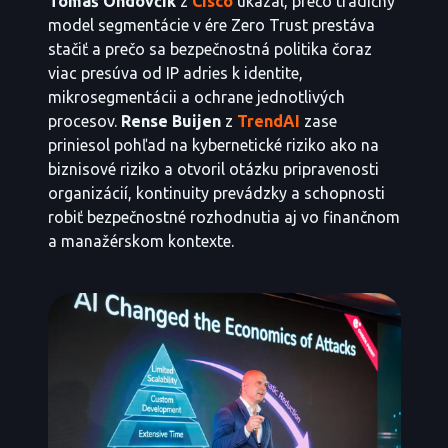
Tomáš Ondovčík
z
Cisco
ukázal, prečo tradičný
model segmentácie v ére Zero Trust prestáva
stačiť a prečo sa bezpečnostná politika čoraz
viac presúva od IP adries k identite,
mikrosegmentácii a ochrane jednotlivých
procesov.
Rense Buijen
z
TrendAI
zase
priniesol pohľad na kybernetické riziko ako na
biznisové riziko a otvoril otázku pripravenosti
organizácií, kontinuity prevádzky a schopnosti
robiť bezpečnostné rozhodnutia aj vo finančnom
a manažérskom kontexte.