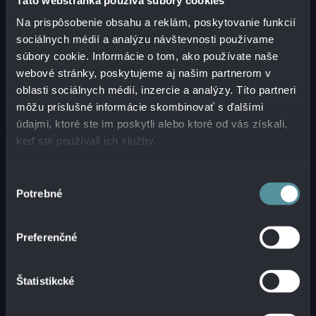
Ak mala konferencia jeden spoločný odkaz, tak
Na prispôsobenie obsahu a reklám, poskytovanie funkcií
ten bol jasný:
AI už nie je budúcnosť, ale
sociálnych médií a analýzu návštevnosti používame
súčasť dnešnej prevádzkovej reality
.
súbory cookie. Informácie o tom, ako používate naše
Organizácie preto nepotrebujú len nové nástroje,
webové stránky, poskytujeme aj našim partnerom v
ale najmä pripravených ľudí, jasné pravidlá,
oblasti sociálnych médií, inzercie a analýzy. Títo partneri
kvalitné dáta a schopnosť uvažovať o
môžu príslušné informácie skombinovať s ďalšími
bezpečnosti ako o otázke celkovej odolnosti.
údajmi, ktoré ste im poskytli alebo ktoré od vás získali,
Judgment Day 2026
ukázal, že cesta k AI
keď ste používali ich služby.
odolnosti nevedie cez jednu technológiu, ale cez
kombináciu stratégie, governance a praktických
Výber
bezpečnostných opatrení.
Potrebné
súhlasu
Ak ste konferenciu nestihli sledovať naživo alebo
Preferenčné
sa k jej obsahu chcete vrátiť, pozrieť si môžete
záznam celej konferencie
,
samostatnú
keynote Monicy Vermy
aj
panelovú diskusiu
.
Štatistikcké