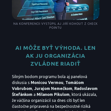
NA KONFERENCII VYSTÚPIL AJ JIŘÍ KOHOUT Z CHECK
POINTU
AI MÔŽE BYŤ VÝHODA. LEN
AK JU ORGANIZÁCIA
ZVLÁDNE RIADIŤ
Silným bodom programu bola aj panelová
diskusia s
Monicou Vermou
,
Tomášom
Vobrubom
,
Jurajom Nemečkom
,
Radoslavom
Štefánkom
a
Milanom Pikulom
, ktorá ukázala,
že väčšina organizácií sa dnes cíti byť len
čiastočne pripravená na bezpečnostné riziká