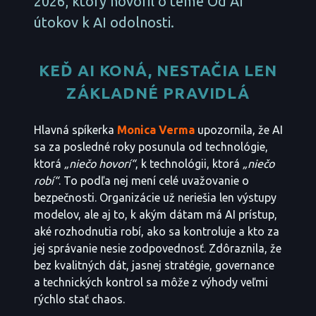
2026, ktorý hovoril o téme Od AI
útokov k AI odolnosti.
KEĎ AI KONÁ, NESTAČIA LEN
ZÁKLADNÉ PRAVIDLÁ
Hlavná spíkerka
Monica Verma
upozornila, že AI
sa za posledné roky posunula od technológie,
ktorá
„niečo hovorí“
, k technológii, ktorá
„niečo
robí“
. To podľa nej mení celé uvažovanie o
bezpečnosti. Organizácie už neriešia len výstupy
modelov, ale aj to, k akým dátam má AI prístup,
aké rozhodnutia robí, ako sa kontroluje a kto za
jej správanie nesie zodpovednosť. Zdôraznila, že
bez kvalitných dát, jasnej stratégie, governance
a technických kontrol sa môže z výhody veľmi
rýchlo stať chaos.