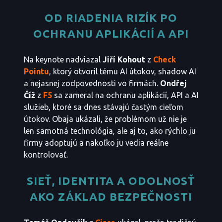
OD RIADENIA RIZÍK PO
OCHRANU APLIKÁCIÍ A API
Na keynote nadviazal
Jiří Kohout
z
Check
Pointu
, ktorý otvoril tému AI útokov, shadow AI
a nejasnej zodpovednosti vo firmách.
Ondřej
Číž
z
F5
sa zameral na ochranu aplikácií, API a AI
služieb, ktoré sa dnes stávajú častým cieľom
útokov. Obaja ukázali, že problémom už nie je
len samotná technológia, ale aj to, ako rýchlo ju
firmy adoptujú a nakoľko ju vedia reálne
kontrolovať.
SIEŤ, IDENTITA A ODOLNOSŤ
AKO ZÁKLAD BEZPEČNOSTI