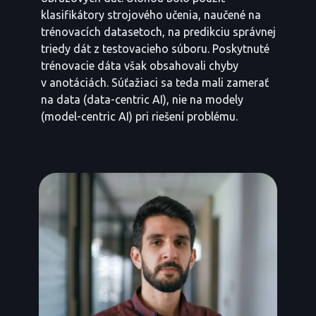
klasifikátory strojového učenia, naučené na
trénovacích datasetoch, na predikciu správnej
triedy dát z testovacieho súboru. Poskytnuté
trénovacie dáta však obsahovali chyby
v anotáciách. Súťažiaci sa teda mali zamerať
na data (data-centric AI), nie na modely
(model-centric AI) pri riešení problému.