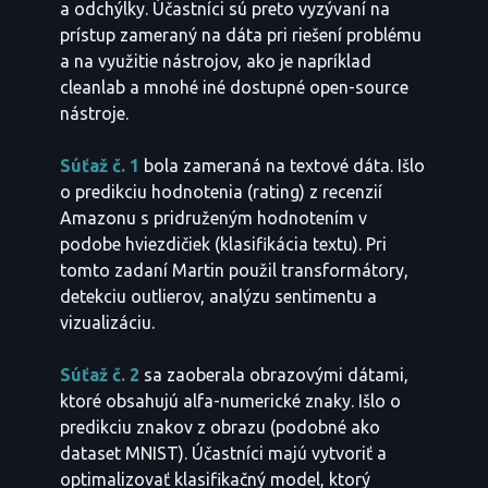
a odchýlky. Účastníci sú preto vyzývaní na
prístup zameraný na dáta pri riešení problému
a na využitie nástrojov, ako je napríklad
cleanlab a mnohé iné dostupné open-source
nástroje.
Súťaž č. 1
bola zameraná na textové dáta. Išlo
o predikciu hodnotenia (rating) z recenzií
Amazonu s pridruženým hodnotením v
podobe hviezdičiek (klasifikácia textu). Pri
tomto zadaní Martin použil transformátory,
detekciu outlierov, analýzu sentimentu a
vizualizáciu.
Súťaž č. 2
sa zaoberala obrazovými dátami,
ktoré obsahujú alfa-numerické znaky. Išlo o
predikciu znakov z obrazu (podobné ako
dataset MNIST). Účastníci majú vytvoriť a
optimalizovať klasifikačný model, ktorý