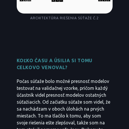
ARCHITEKTÚRA RIEŠENIA SÚŤAŽE Č.2
KOĽKO ČASU A ÚSILIA SI TOMU
CELKOVO VENOVAL?
Počas súťaže bolo možné presnosť modelov
testovať na validačnej vzorke, pričom každý
účastník videl presnosť modelov ostatných
súťažiacich. Od začiatku súťaže som videl, že
sa nachádzam v oboch úlohách na prvých
miestach. To ma tlačilo k tomu, aby som
svoje riešenia ešte zlepšoval, takže som na