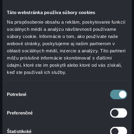
riadkov kódu. Najväčší problém je v
Táto webstránka používa súbory cookies
dostupnosti kvalitných dát, na ktorých tieto
modely môžeme trénovať. Preto sa v
Na prispôsobenie obsahu a reklám, poskytovanie funkcií
budúcnosti budem ešte viac venovať témam
sociálnych médií a analýzu návštevnosti používame
zameraným na data management, data
súbory cookie. Informácie o tom, ako používate naše
quality, data monitoring a technikám MLOps,
webové stránky, poskytujeme aj našim partnerom v
ktoré umožňujú automatizované
oblasti sociálnych médií, inzercie a analýzy. Títo partneri
pretrénovanie modelov vždy, keď nastane
môžu príslušné informácie skombinovať s ďalšími
zmena v dátach (napr. data drift).
údajmi, ktoré ste im poskytli alebo ktoré od vás získali,
keď ste používali ich služby.
Výber
Potrebné
súhlasu
Preferenčné
Štatistikcké
LEADERBOARD