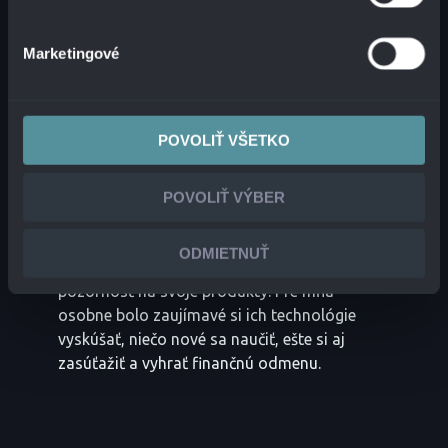
Marketingové
POVOLIŤ VŠETKO
ČO POVAŽUJEŠ ZA NAJVÄČŠIE
VÝHODY A PRÍNOSY SÚŤAŽÍ TOHTO
TYPU?
POVOLIŤ VÝBER
Myslím, že je to veľmi zaujímavý formát, ako
ODMIETNUŤ
môžu nové firmy, ako je CleanLab, upútať
pozornosť na svoje produkty. Pre mňa
osobne bolo zaujímavé si ich technológie
vyskúšať, niečo nové sa naučiť, ešte si aj
zasúťažiť a vyhrať finančnú odmenu.