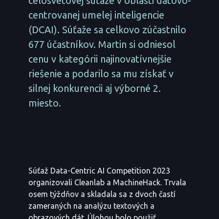
celosvetovej súťaže v oblasti dátovo-
centrovanej umelej inteligencie
(DCAI). Súťaže sa celkovo zúčastnilo
677 účastníkov. Martin si odniesol
cenu v kategórii najinovatívnejšie
riešenie a podarilo sa mu získať v
silnej konkurencii aj výborné 2.
miesto.
Súťaž Data-Centric AI Competition 2023
organizovali Cleanlab a MachineHack. Trvala
osem týždňov a skladala sa z dvoch častí
zameraných na analýzu textových a
obrazových dát. Úlohou bolo použiť