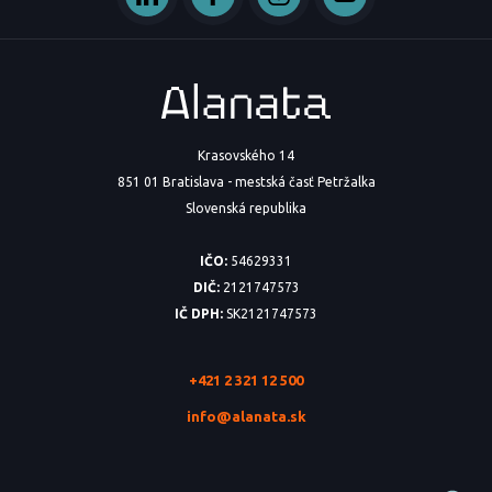
Krasovského 14
851 01 Bratislava - mestská časť Petržalka
Slovenská republika
IČO:
54629331
DIČ:
2121747573
IČ DPH:
SK2121747573
+421 2 321 12 500
info@alanata.sk