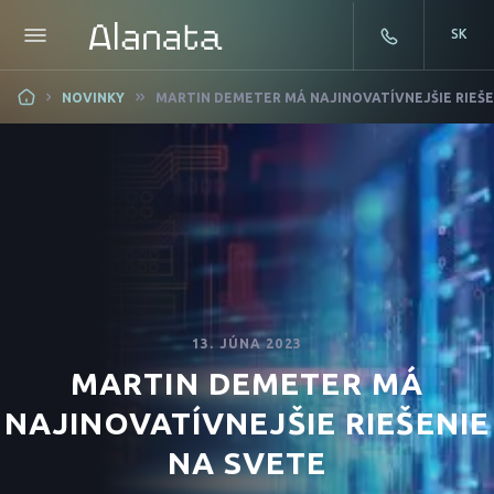
SK
Skip
NOVINKY
MARTIN DEMETER MÁ NAJINOVATÍVNEJŠIE RIEŠE
to
content
13. JÚNA 2023
MARTIN DEMETER MÁ
NAJINOVATÍVNEJŠIE RIEŠENIE
NA SVETE