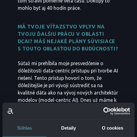
tom strávil pomerne veľa času. Dokopy to
mohlo byť aj 40 hodín práce.
MÁ TVOJE VÍŤAZSTVO VPLYV NA
TVOJU ĎALŠIU PRÁCU V OBLASTI
DCAI? MÁŠ NEJAKÉ PLÁNY SÚVISIACE
S TOUTO OBLASŤOU DO BUDÚCNOSTI?
Súťaž mi prehĺbila moje presvedčenie o
dôležitosti data-centric prístupu pri tvorbe AI
riešení. Tento prístup hovorí o tom, že
dôležitejšie je pri vývoji sústrediť sa na
kvalitné dáta ako na vývoj nových architektúr
modelov (model-centric AI). Dnes už máme k
dispozícii dostatočne silné modely, ktoré
dosahujú v niektorých úlohách lepšie výsledky
ako človek. Modely sa tiež stali veľmi ľahko
Súhlas
Detaily
O cookies
dostupnými. Platformy ako HuggingFace
umožňujú implementovať tieto modely na 5