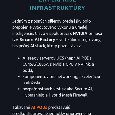
INFRAŠTRUKTÚRY
Jedným z nosných pilierov prednášky bolo
prepojenie výpočtového výkonu a umelej
inteligencie. Cisco v spolupráci s
NVIDIA
prináša
tzv.
Secure AI Factory
– vertikálne integrovaný,
bezpečný AI stack, ktorý pozostáva z:
AI-ready serverov UCS (napr. AI PODs,
C845A/C885A s Nvidia GPU v NVlink, a
pod.),
komponentov pre networking, akceleráciu
a úložisko,
bezpečnostných vrstiev ako Secure AI,
Hypershield a Hybrid Mesh Firewall.
Takzvané
AI PODs
predstavujú
predkonfigurované jednotky pripravené na