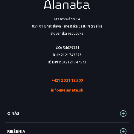
Krasovského 14
851 01 Bratislava - mestská časť Petržalka
Slovenská republika
IČO:
54629331
DIČ:
2121747573
IČ DPH:
SK2121747573
+421 2 321 12 500
info@alanata.sk
O NÁS
RIEŠENIA