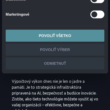
WORKLOADOV AKO ZÁKLAD
DÔVERY
Marketingové
Sofistikované bezpečnostné opatrenia chránia
dátové centrá na každej úrovni – od aplikácií cez
POVOLIŤ VŠETKO
infraštruktúru až po AI workloady. Riešenia ako
Cisco AI Defense
zaručujú runtime ochranu
POVOLIŤ VÝBER
generatívnych AI aplikácií, zatiaľ čo
Hypershield
zabezpečuje proaktívnu ochranu pred laterálnym
pohybom útočníka a mitigáciu zraniteľností –
ODMIETNUŤ
bez nutnosti okamžitého patchovania.
Výpočtový výkon dnes nie je len o jadre a
pamäti. Je to strategická infraštruktúra
pripravená na AI, bezpečnosť a budúce inovácie.
Zistite, ako tieto technológie môžete využiť aj vo
vašej organizácii – efektívne, bezpečne a