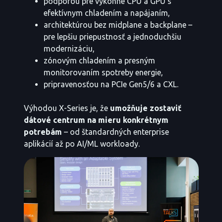
podporou pre výkonné CPU a GPU s
efektívnym chladením a napájaním,
architektúrou bez midplane a backplane –
pre lepšiu priepustnosť a jednoduchšiu
modernizáciu,
zónovým chladením a presným
monitorovaním spotreby energie,
pripravenosťou na PCIe Gen5/6 a CXL.
Výhodou X-Series je, že
umožňuje zostaviť
dátové centrum na mieru konkrétnym
potrebám
– od štandardných enterprise
aplikácií až po AI/ML workloady.