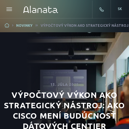
SK
Skip
NOVINKY
VÝPOČTOVÝ VÝKON AKO STRATEGICKÝ NÁSTROJ:
to
content
15. JÚLA 2025
VÝPOČTOVÝ VÝKON AKO
STRATEGICKÝ NÁSTROJ: AKO
CISCO MENÍ BUDÚCNOSŤ
DÁTOVÝCH CENTIER