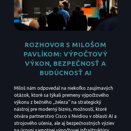
ROZHOVOR S MILOŠOM
PAVLÍKOM: VÝPOČTOVÝ
VÝKON, BEZPEČNOSŤ A
BUDÚCNOSŤ AI
Miloš nám odpovedal na niekoľko zaujímavých
otázok, ktoré sa týkali premeny výpočtového
výkonu z bežného „železa“ na strategický
nástroj pre moderný biznis, možností, ktoré
otvára partnerstvo Cisco s Nvidiou v oblasti AI a
strojového učenia, ale aj bezpečnostných výziev
na úrovni samotnej výpočtovej infraštruktúry.