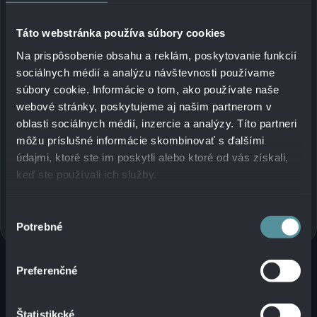
SÚVISIACI ČLÁNOK
CISCO UCS-X DIRECT V ALANATA –
Táto webstránka používa súbory cookies
NOVÁ ÉRA SERVEROVEJ
INFRAŠTRUKTÚRY
Na prispôsobenie obsahu a reklám, poskytovanie funkcií
Cisco UCS-X Direct je nová self-contained
sociálnych médií a analýzu návštevnosti používame
serverová infraštruktúra z rodiny UCS,
súbory cookie. Informácie o tom, ako používate naše
ohlásená začiatkom roka 2024. Disponuje
webové stránky, poskytujeme aj našim partnerom v
vlastnosťami a výhodami modulárneho
oblasti sociálnych médií, inzercie a analýzy. Títo partneri
dizajnu Cisco UCS a je ideálna pre
môžu príslušné informácie skombinovať s ďalšími
zákazníkov, ktorí preferujú menšie
údajmi, ktoré ste im poskytli alebo ktoré od vás získali,
nasadenia serverových prostredí.
keď ste používali ich služby.
Platforma je už aktuálne dostupná a v
Alanata máme ako jedni z prvých k
Výber
dispozícii túto technológiu.
Prečítať viac
Potrebné
súhlasu
Preferenčné
OCHRANA DÁT A
Štatistikcké