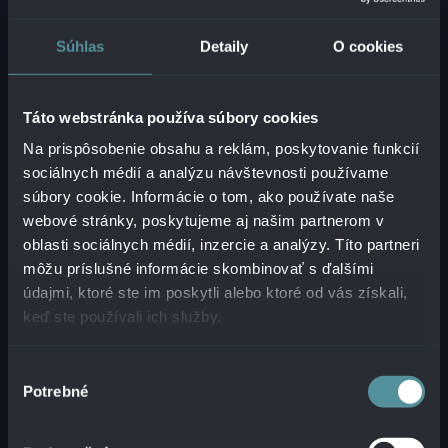
ALEBO PORADIŤ?
Súhlas
Detaily
O cookies
Zanechajte nám na seba kontakt a my Vás
budeme v krátkom čase kontaktovať.
Táto webstránka používa súbory cookies
Na prispôsobenie obsahu a reklám, poskytovanie funkcií
sociálnych médií a analýzu návštevnosti používame
súbory cookie. Informácie o tom, ako používate naše
webové stránky, poskytujeme aj našim partnerom v
KONTAKTUJTE NÁS
oblasti sociálnych médií, inzercie a analýzy. Títo partneri
môžu príslušné informácie skombinovať s ďalšími
údajmi, ktoré ste im poskytli alebo ktoré od vás získali,
keď ste používali ich služby.
Výber
NAŠI PARTNERI
Potrebné
súhlasu