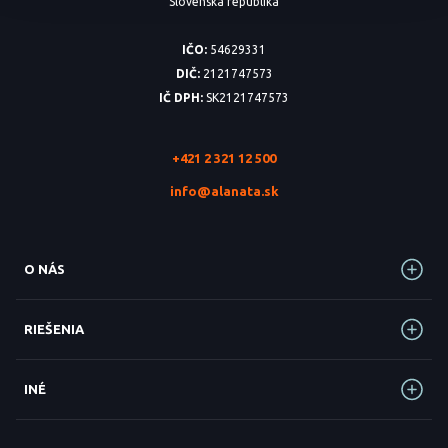
Slovenská republika
IČO:
54629331
DIČ:
2121747573
IČ DPH:
SK2121747573
+421 2 321 12 500
info@alanata.sk
O NÁS
RIEŠENIA
INÉ