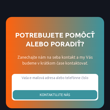
POTREBUJETE POMÔCŤ
ALEBO PORADIŤ?
Zanechajte nám na seba kontakt a my Vás
budeme v krátkom čase kontaktovať.
KONTAKTUJTE NÁS