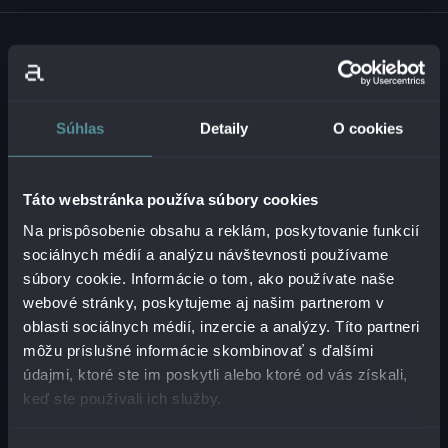
Krasovského 14
Súhlas
Detaily
O cookies
851 01 Bratislava - mestská časť Petržalka
Slovenská republika
Táto webstránka používa súbory cookies
IČO:
54629331
Na prispôsobenie obsahu a reklám, poskytovanie funkcií
DIČ:
2121747573
sociálnych médií a analýzu návštevnosti používame
IČ DPH:
SK2121747573
súbory cookie. Informácie o tom, ako používate naše
webové stránky, poskytujeme aj našim partnerom v
+421 2 321 12 500
oblasti sociálnych médií, inzercie a analýzy. Títo partneri
môžu príslušné informácie skombinovať s ďalšími
info@alanata.sk
údajmi, ktoré ste im poskytli alebo ktoré od vás získali,
keď ste používali ich služby.
O NÁS