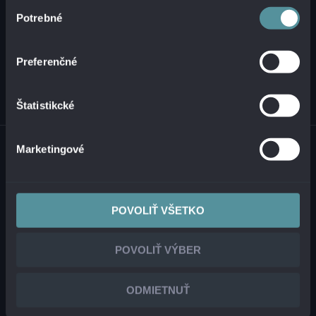
Výber
Potrebné
súhlasu
RIEŠENIA
Preferenčné
INÉ
Štatistikcké
© 2026 ALANATA •
SPRACOVANIE OSOBNÝCH ÚDAJOV
•
NAHLASOVANIE
Marketingové
NEZÁKONNÉHO OBSAHU
•
NAHLASOVANIE INCIDENTOV
POVOLIŤ VŠETKO
POVOLIŤ VÝBER
ODMIETNUŤ