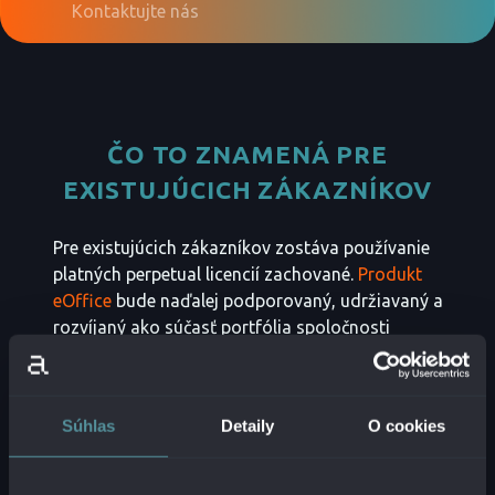
Kontaktujte nás
ČO TO ZNAMENÁ PRE
EXISTUJÚCICH ZÁKAZNÍKOV
Pre existujúcich zákazníkov zostáva používanie
platných perpetual licencií zachované.
Produkt
eOffice
bude naďalej podporovaný, udržiavaný a
rozvíjaný ako súčasť portfólia spoločnosti
Alanata.
Zmeny v licenčných podmienkach sú zamerané
Súhlas
Detaily
O cookies
predovšetkým na zvýšenie transparentnosti,
zjednotenie pravidiel a vytvorenie jasného rámca
pre ďalšiu spoluprácu so zákazníkmi.