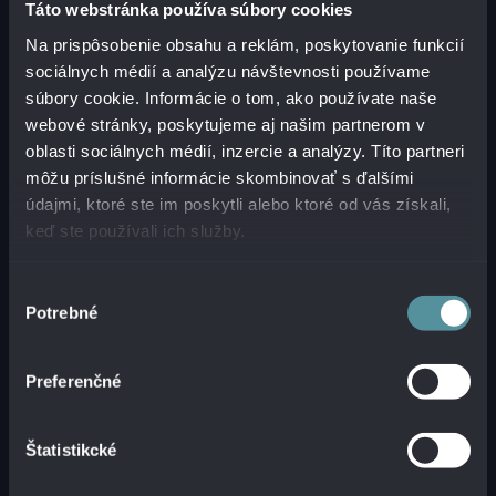
Táto webstránka používa súbory cookies
Na prispôsobenie obsahu a reklám, poskytovanie funkcií
Spoločnosť Alanata bude v nasledujúcom
sociálnych médií a analýzu návštevnosti používame
období postupne komunikovať so zákazníkmi o
súbory cookie. Informácie o tom, ako používate naše
zosúladení existujúcich zmluvných vzťahov a
webové stránky, poskytujeme aj našim partnerom v
licenčných podmienok.
oblasti sociálnych médií, inzercie a analýzy. Títo partneri
môžu príslušné informácie skombinovať s ďalšími
údajmi, ktoré ste im poskytli alebo ktoré od vás získali,
EOFFICE AKO SÚČASŤ
keď ste používali ich služby.
DLHODOBÉHO ROZVOJA
Výber
DIGITÁLNEJ AGENDY
Potrebné
súhlasu
Riešenie eOffice
patrí medzi produkty, ktoré
Preferenčné
pomáhajú organizáciám efektívnejšie riadiť
dokumenty, registratúru a súvisiace
administratívne procesy
. V prostredí verejnej
Štatistikcké
správy, samospráv aj veľkých organizácií
zohráva spoľahlivá správa dokumentov dôležitú