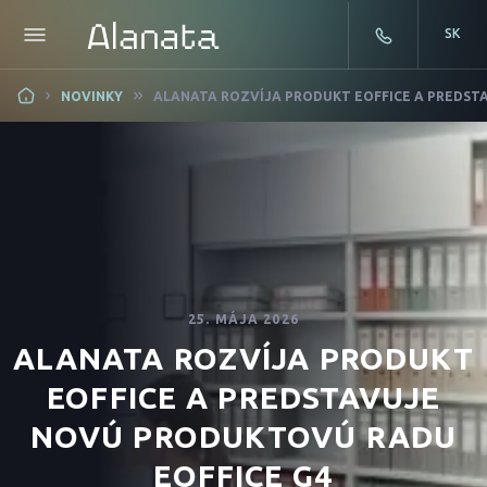
SK
Skip
NOVINKY
ALANATA ROZVÍJA PRODUKT EOFFICE A PREDST
to
content
25. MÁJA 2026
ALANATA ROZVÍJA PRODUKT
EOFFICE A PREDSTAVUJE
NOVÚ PRODUKTOVÚ RADU
EOFFICE G4