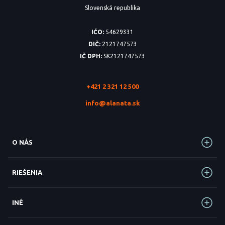
Slovenská republika
IČO:
54629331
DIČ:
2121747573
IČ DPH:
SK2121747573
+421 2 321 12 500
info@alanata.sk
O NÁS
RIEŠENIA
INÉ