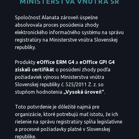
MINISTERSTVA VNÚTRA SR
Spoločnosť Alanata zároveň úspešne
absolvovala proces posúdenia zhody
elektronického informačného systému na správu
registratúry na Ministerstve vnútra Slovenskej
republiky.
Produkty
eOffice ERM G4
a
eOffice GPI G4
získali certifikát
o posúdení zhody podľa
požiadaviek výnosu Ministerstva vnútra
Slovenskej republiky č. 525/2011 Z. z. so
stupňom hodnotenia
„Vysoká úroveň“
.
Toto potvrdenie je dôležité najmä pre
organizácie, ktoré potrebujú mať istotu, že ich
riešenie na správu registratúry spĺňa legislatívne
a procesné požiadavky platné v Slovenskej
republike.