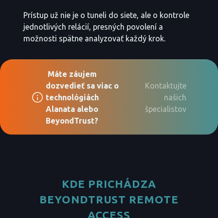
Prístup už nie je o tuneli do siete, ale o kontrole
jednotlivých relácií, presných povolení a
možnosti spätne analyzovať každý krok.
Máte záujem
dozvedieť sa viac o
Kontaktujte
technológiách
našich
Alanata alebo
špecialistov
BeyondTrust?
KDE PRICHÁDZA
BEYONDTRUST REMOTE
ACCESS