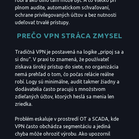
robí a ako dlho tam môže byť. A to všetko pri
plnom audite, automatickom schvaľovaní,
ochrane privilegovaných účtov a bez nutnosti
udeľovať trvalé prístupy.
PREČO VPN STRÁCA ZMYSEL
Tradičná VPN je postavená na logike „pripoj sa a
si dnu“. V praxi to znamená, že používateľ
získava široký prístup do siete, no organizácia
nemá prehľad o tom, čo počas relácie reálne
robí. Logy sú minimálne, audit takmer žiadny a
dodávatelia často pracujú s množstvom
zdieľaných účtov, ktorých heslá sa menia len
zriedka.
Problém eskaluje v prostredí OT a SCADA, kde
VPN často obchádza segmentáciu a jediná
chyba môže ohroziť výrobu. Ako upozornil