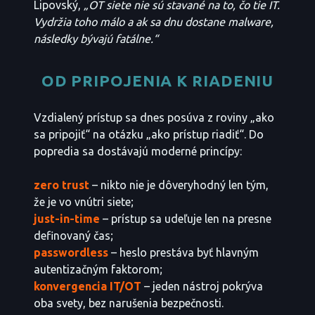
Lipovský,
„OT siete nie sú stavané na to, čo tie IT.
Vydržia toho málo a ak sa dnu dostane malware,
následky bývajú fatálne.“
OD PRIPOJENIA K RIADENIU
Vzdialený prístup sa dnes posúva z roviny „ako
sa pripojiť“ na otázku „ako prístup riadiť“. Do
popredia sa dostávajú moderné princípy:
zero trust
– nikto nie je dôveryhodný len tým,
že je vo vnútri siete;
just-in-time
– prístup sa udeľuje len na presne
definovaný čas;
passwordless
– heslo prestáva byť hlavným
autentizačným faktorom;
konvergencia IT/OT
– jeden nástroj pokrýva
oba svety, bez narušenia bezpečnosti.