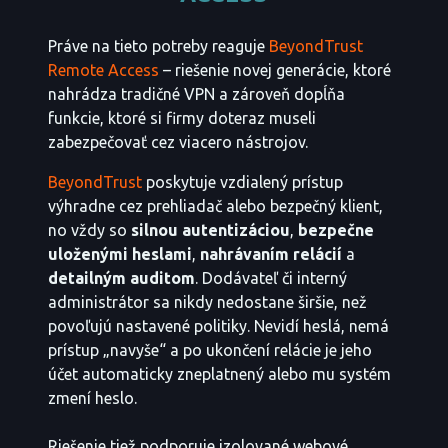
Práve na tieto potreby reaguje
BeyondTrust
Remote Access
– riešenie novej generácie, ktoré
nahrádza tradičné VPN a zároveň dopĺňa
funkcie, ktoré si firmy doteraz museli
zabezpečovať cez viacero nástrojov.
BeyondTrust
poskytuje vzdialený prístup
výhradne cez prehliadač alebo bezpečný klient,
no vždy so
silnou autentizáciou
,
bezpečne
uloženými heslami
,
nahrávaním relácií
a
detailným auditom
. Dodávateľ či interný
administrátor sa nikdy nedostane širšie, než
povoľujú nastavené politiky. Nevidí heslá, nemá
prístup „navyše“ a po ukončení relácie je jeho
účet automaticky zneplatnený alebo mu systém
zmení heslo.
Riešenie tiež podporuje izolované webové