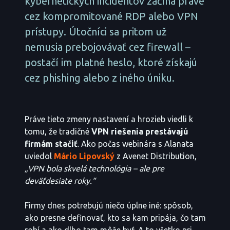
kybernetických incidentov začína práve
cez kompromitované RDP alebo VPN
prístupy. Útočníci sa pritom už
nemusia prebojovávať cez firewall –
postačí im platné heslo, ktoré získajú
cez phishing alebo z iného úniku.
Práve tieto zmeny nastavení a hrozieb viedli k
tomu, že tradičné
VPN riešenia prestávajú
firmám stačiť
. Ako počas webinára s Alanata
uviedol
Mário Lipovský
z Avenet Distribution,
„VPN bola skvelá technológia – ale pre
deväťdesiate roky.“
Firmy dnes potrebujú niečo úplne iné: spôsob,
ako presne definovať, kto sa kam pripája, čo tam