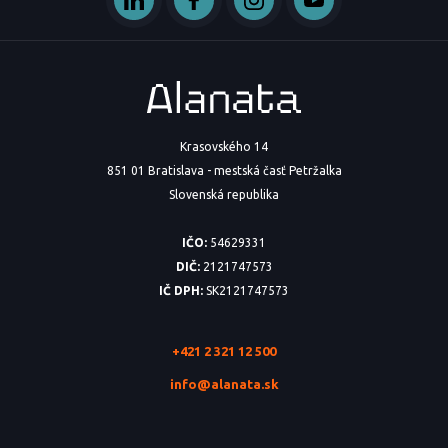
Krasovského 14
851 01 Bratislava - mestská časť Petržalka
Slovenská republika
IČO:
54629331
DIČ:
2121747573
IČ DPH:
SK2121747573
+421 2 321 12 500
info@alanata.sk