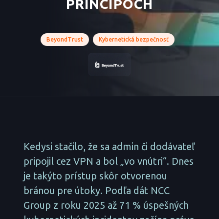
PRINCÍPOCH
BeyondTrust
Kybernetická bezpečnosť
Kedysi stačilo, že sa admin či dodávateľ
pripojil cez VPN a bol „vo vnútri“. Dnes
je takýto prístup skôr otvorenou
bránou pre útoky. Podľa dát NCC
Group z roku 2025 až 71 % úspešných