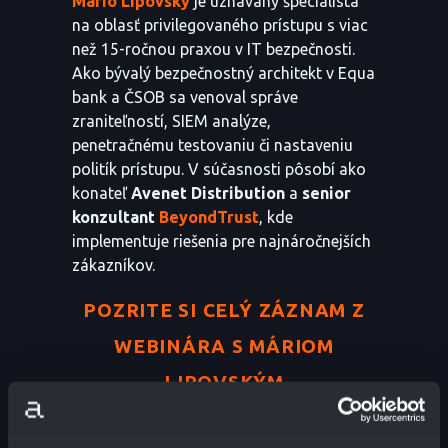
Mário Lipovský
je uznávaný špecialista
na oblasť privilegovaného prístupu s viac
než 15-ročnou praxou v IT bezpečnosti.
Ako bývalý bezpečnostný architekt v Equa
bank a ČSOB sa venoval správe
zraniteľností, SIEM analýze,
penetračnému testovaniu či nastaveniu
politík prístupu. V súčasnosti pôsobí ako
konateľ
Avenet Distribution
a
senior
konzultant
BeyondTrust
, kde
implementuje riešenia pre najnáročnejších
zákazníkov.
POZRITE SI CELÝ ZÁZNAM Z
WEBINÁRA S MÁRIOM
LIPOVSKÝM