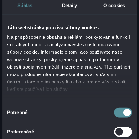
Súhlas
Detaily
O cookies
Táto webstránka používa súbory cookies
Na prispôsobenie obsahu a reklám, poskytovanie funkcií
sociálnych médií a analýzu návštevnosti používame
súbory cookie. Informácie o tom, ako používate naše
webové stránky, poskytujeme aj našim partnerom v
oblasti sociálnych médií, inzercie a analýzy. Títo partneri
môžu príslušné informácie skombinovať s ďalšími
údajmi, ktoré ste im poskytli alebo ktoré od vás získali,
keď ste používali ich služby.
RIADENIE PRÍSTUPOV
NAMIESTO SLEPÝCH ZÓN
Výber
Potrebné
súhlasu
BeyondTrust tak firmám umožňuje mať prvýkrát
kompletný prehľad o tom, čo sa počas
Preferenčné
vzdialených prístupov deje. Správcovia dokážu