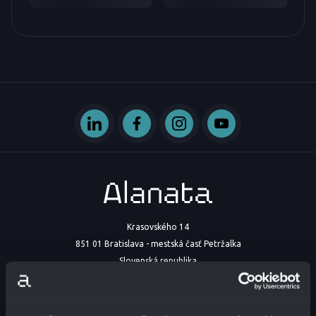
Krasovského 14
851 01 Bratislava - mestská časť Petržalka
Slovenská republika
IČO:
54629331
DIČ:
2121747573