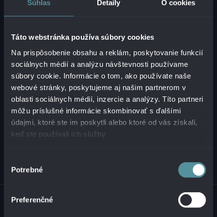
Súhlas
Detaily
O cookies
IČ DPH:
SK2121747573
Táto webstránka používa súbory cookies
+421 2 321 12 500
Na prispôsobenie obsahu a reklám, poskytovanie funkcií
info@alanata.sk
sociálnych médií a analýzu návštevnosti používame
súbory cookie. Informácie o tom, ako používate naše
webové stránky, poskytujeme aj našim partnerom v
O NÁS
oblasti sociálnych médií, inzercie a analýzy. Títo partneri
môžu príslušné informácie skombinovať s ďalšími
RIEŠENIA
údajmi, ktoré ste im poskytli alebo ktoré od vás získali,
keď ste používali ich služby.
INÉ
Výber
Potrebné
súhlasu
© 2026 ALANATA •
SPRACOVANIE OSOBNÝCH ÚDAJOV
•
NAHLASOVANIE
Preferenčné
NEZÁKONNÉHO OBSAHU
•
NAHLASOVANIE INCIDENTOV