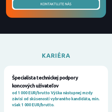
KONTAKTUJTE NÁS
KARIÉRA
Špecialista technickej podpory
koncových užívateľov
od 1 000 EUR/brutto Výška nástupnej mzdy
závisí od skúseností vybraného kandidáta, min.
však 1 000 EUR/brutto.