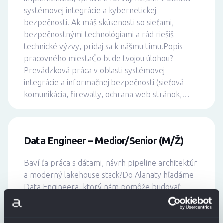
systémovej integrácie a kybernetickej
bezpečnosti. Ak máš skúsenosti so sieťami,
bezpečnostnými technológiami a rád riešiš
technické výzvy, pridaj sa k nášmu tímu.Popis
pracovného miestaČo bude tvojou úlohou?
Prevádzková práca v oblasti systémovej
integrácie a informačnej bezpečnosti (sieťová
komunikácia, firewally, ochrana web stránok,…
Data Engineer – Medior/Senior (M/Ž)
Baví ťa práca s dátami, návrh pipeline architektúr
a moderný lakehouse stack?Do Alanaty hľadáme
Data Engineera, ktorý nám pomôže budovať
modernú dátovú platformu postavenú na open-
source technológiách.Budeš súčasťou tímu, ktorý
navrhuje a buduje dátové riešenia od ingestu až