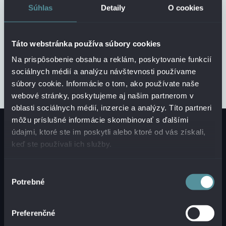
Súhlas
Detaily
O cookies
po finálne dátové vrstvy pre analytiku a
reporting. Hľadáme človeka, ktorý sa chce ďalej
rozvíjať, nebojí sa…
Táto webstránka používa súbory cookies
Na prispôsobenie obsahu a reklám, poskytovanie funkcií
POZRIEŤ VŠETKY PONUKY
sociálnych médií a analýzu návštevnosti používame
súbory cookie. Informácie o tom, ako používate naše
webové stránky, poskytujeme aj našim partnerom v
oblasti sociálnych médií, inzercie a analýzy. Títo partneri
môžu príslušné informácie skombinovať s ďalšími
údajmi, ktoré ste im poskytli alebo ktoré od vás získali,
keď ste používali ich služby.
NAŠI PARTNERI
Výber
Potrebné
súhlasu
Preferenčné