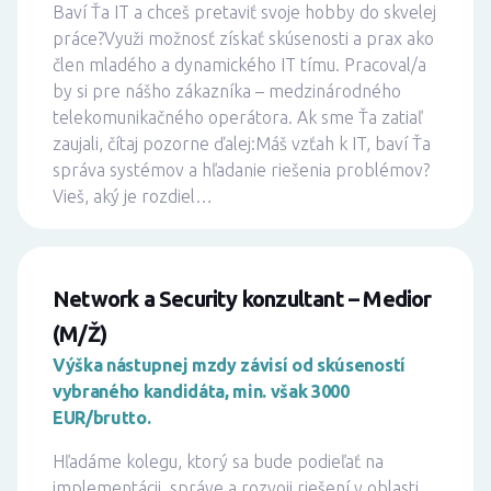
Baví Ťa IT a chceš pretaviť svoje hobby do skvelej
práce?Využi možnosť získať skúsenosti a prax ako
člen mladého a dynamického IT tímu. Pracoval/a
by si pre nášho zákazníka – medzinárodného
telekomunikačného operátora. Ak sme Ťa zatiaľ
zaujali, čítaj pozorne ďalej:Máš vzťah k IT, baví Ťa
správa systémov a hľadanie riešenia problémov?
Vieš, aký je rozdiel…
Network a Security konzultant – Medior
(M/Ž)
Výška nástupnej mzdy závisí od skúseností
vybraného kandidáta, min. však 3000
EUR/brutto.
Hľadáme kolegu, ktorý sa bude podieľať na
implementácii, správe a rozvoji riešení v oblasti