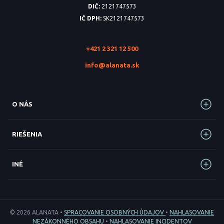
DIČ:
2121747573
IČ DPH:
SK2121747573
+421 2 321 12 500
info@alanata.sk
O NÁS
RIEŠENIA
INÉ
© 2026 ALANATA •
SPRACOVANIE OSOBNÝCH ÚDAJOV
•
NAHLASOVANIE
NEZÁKONNÉHO OBSAHU
•
NAHLASOVANIE INCIDENTOV