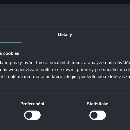
Detaily
á cookies
klam, poskytování funkcí sociálních médií a analýze naší návšt
 náš web používáte, sdílíme se svými partnery pro sociální média
 s dalšími informacemi, které jste jim poskytli nebo které získa
26 ALANATA •
ZPRACOVÁNÍ OSOBNÍCH ÚDAJŮ
•
NAHLÁŠENÍ NEZÁKONNÉHO O
Preferenční
Statistické