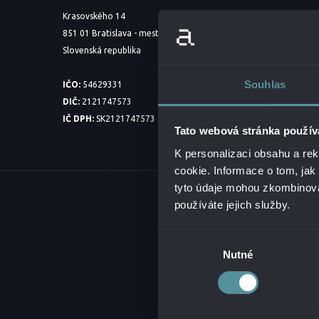
Krasovského 14
851 01 Bratislava - mestská časť Petržalka
Slovenská republika
Souhlas
IČO:
54629331
DIČ:
2121747573
IČ DPH:
SK2121747573
Tato webová stránka použív
K personalizaci obsahu a re
cookie. Informace o tom, jak
tyto údaje mohou zkombinovat
© 20
používáte jejich služby.
Výběr
Nutné
souhlasu