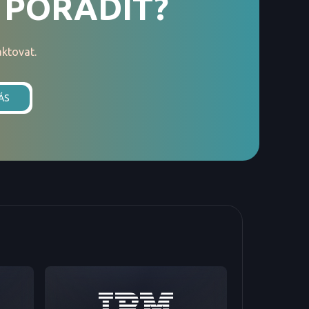
 PORADIT?
ktovat.
ÁS