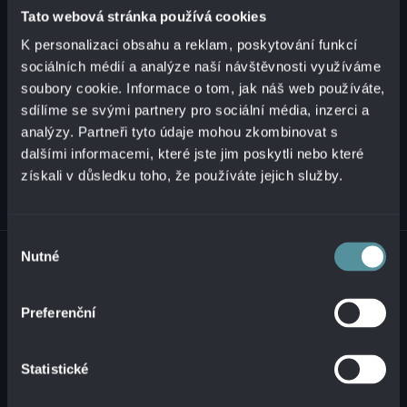
Tato webová stránka používá cookies
K personalizaci obsahu a reklam, poskytování funkcí
+421 2 321 12 500
sociálních médií a analýze naší návštěvnosti využíváme
info@alanata.sk
soubory cookie. Informace o tom, jak náš web používáte,
sdílíme se svými partnery pro sociální média, inzerci a
analýzy. Partneři tyto údaje mohou zkombinovat s
dalšími informacemi, které jste jim poskytli nebo které
získali v důsledku toho, že používáte jejich služby.
Výběr
© 2026 ALANATA •
ZPRACOVÁNÍ OSOBNÍCH ÚDAJŮ
•
NAHLÁŠENÍ
Nutné
souhlasu
NEZÁKONNÉHO OBSAHU
Preferenční
Statistické