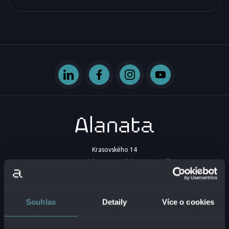
Krasovského 14
851 01 Bratislava - mestská časť Petržalka
Slovenská republika
IČO:
54629331
Souhlas
Detaily
Více o cookies
DIČ:
2121747573
IČ DPH:
SK2121747573