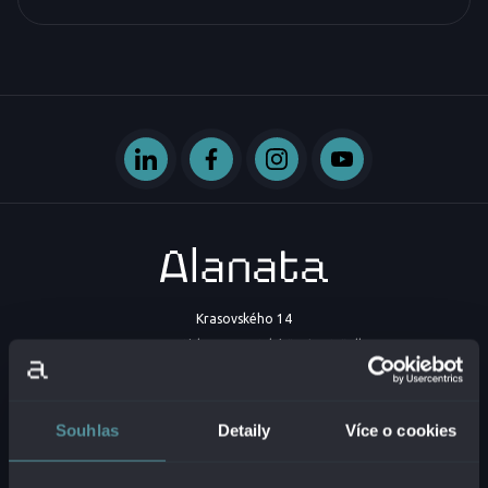
Krasovského 14
851 01 Bratislava - mestská časť Petržalka
Slovenská republika
IČO:
54629331
Souhlas
Detaily
Více o cookies
DIČ:
2121747573
IČ DPH:
SK2121747573