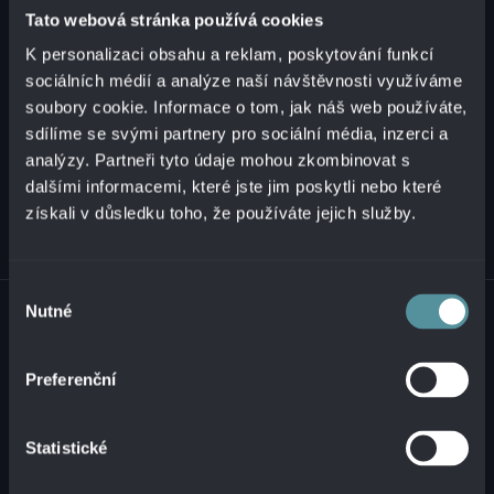
Tato webová stránka používá cookies
K personalizaci obsahu a reklam, poskytování funkcí
+421 2 321 12 500
sociálních médií a analýze naší návštěvnosti využíváme
info@alanata.sk
soubory cookie. Informace o tom, jak náš web používáte,
sdílíme se svými partnery pro sociální média, inzerci a
analýzy. Partneři tyto údaje mohou zkombinovat s
dalšími informacemi, které jste jim poskytli nebo které
získali v důsledku toho, že používáte jejich služby.
Výběr
© 2026 ALANATA •
ZPRACOVÁNÍ OSOBNÍCH ÚDAJŮ
•
NAHLÁŠENÍ
Nutné
souhlasu
NEZÁKONNÉHO OBSAHU
Preferenční
Statistické