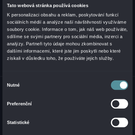
Tato webová stránka používá cookies
K personalizaci obsahu a reklam, poskytování funkcí
+421 2 321 12 500
sociálních médií a analýze naší návštěvnosti využíváme
info@alanata.sk
soubory cookie. Informace o tom, jak náš web používáte,
sdílíme se svými partnery pro sociální média, inzerci a
analýzy. Partneři tyto údaje mohou zkombinovat s
dalšími informacemi, které jste jim poskytli nebo které
získali v důsledku toho, že používáte jejich služby.
Výběr
© 2026 ALANATA •
ZPRACOVÁNÍ OSOBNÍCH ÚDAJŮ
•
NAHLÁŠENÍ
Nutné
souhlasu
NEZÁKONNÉHO OBSAHU
Preferenční
Statistické