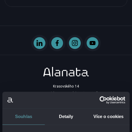
Krasovského 14
851 01 Bratislava - mestská časť Petržalka
Slovenská republika
IČO:
54629331
Souhlas
Detaily
Více o cookies
DIČ:
2121747573
IČ DPH:
SK2121747573