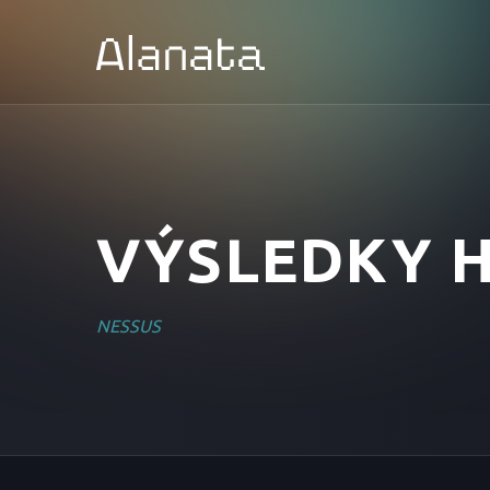
Skip
to
content
VÝSLEDKY H
NESSUS