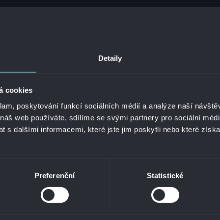
Detaily
á cookies
klam, poskytování funkcí sociálních médií a analýze naší návšt
 náš web používáte, sdílíme se svými partnery pro sociální média
 s dalšími informacemi, které jste jim poskytli nebo které získa
26 ALANATA •
ZPRACOVÁNÍ OSOBNÍCH ÚDAJŮ
•
NAHLÁŠENÍ NEZÁKONNÉHO O
Preferenční
Statistické