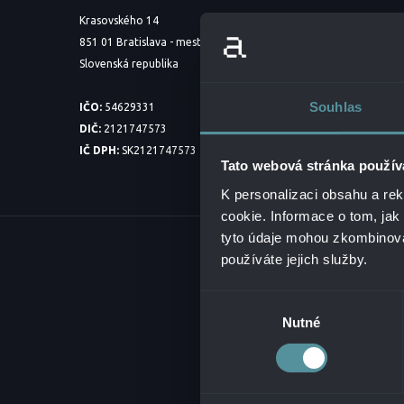
Krasovského 14
851 01 Bratislava - mestská časť Petržalka
Slovenská republika
Souhlas
IČO:
54629331
DIČ:
2121747573
IČ DPH:
SK2121747573
Tato webová stránka použív
K personalizaci obsahu a re
cookie. Informace o tom, jak
tyto údaje mohou zkombinovat
© 20
používáte jejich služby.
Výběr
Nutné
souhlasu