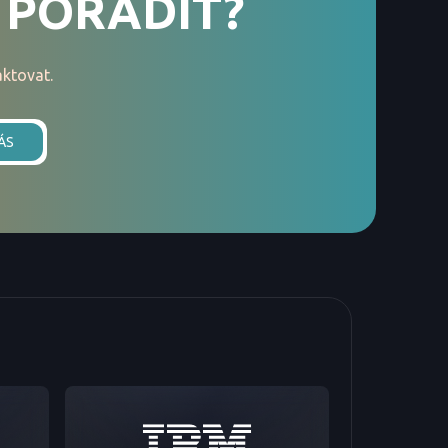
 PORADIT?
ktovat.
ÁS