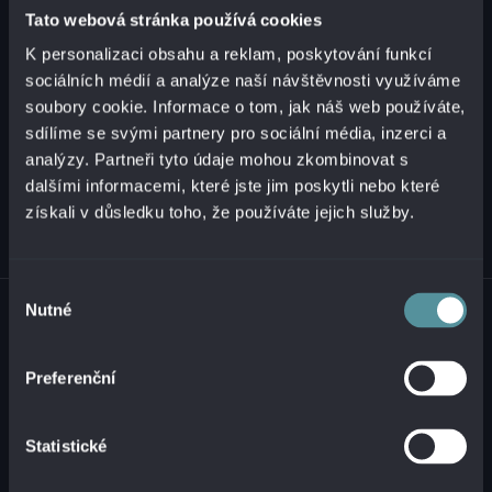
Tato webová stránka používá cookies
K personalizaci obsahu a reklam, poskytování funkcí
+421 2 321 12 500
sociálních médií a analýze naší návštěvnosti využíváme
info@alanata.sk
soubory cookie. Informace o tom, jak náš web používáte,
sdílíme se svými partnery pro sociální média, inzerci a
analýzy. Partneři tyto údaje mohou zkombinovat s
dalšími informacemi, které jste jim poskytli nebo které
získali v důsledku toho, že používáte jejich služby.
Výběr
© 2026 ALANATA •
ZPRACOVÁNÍ OSOBNÍCH ÚDAJŮ
•
NAHLÁŠENÍ
Nutné
souhlasu
NEZÁKONNÉHO OBSAHU
Preferenční
Statistické