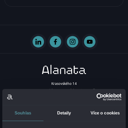
Krasovského 14
851 01 Bratislava - mestská časť Petržalka
Slovenská republika
IČO:
54629331
Souhlas
Detaily
Více o cookies
DIČ:
2121747573
IČ DPH:
SK2121747573