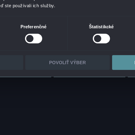
CLOUD & INFRASTRUCTURE
ď ste používali ich služby.
I A CERTIFIKÁCIE
SERVICE MANAGEMENT A MON
OVANÝ MANAŽÉRSKY SYSTÉM
SAP PORADENSTVO
ČENSKÁ ZODPOVEDNOSŤ
Preferenčné
Štatistikcké
VŠETKY RIEŠENIA
KA A ETICKÉ KÓDEXY
IT NA STIAHNUTIE
POVOLIŤ VÝBER
COVANIE OSOBNÝCH ÚDAJOV
•
NAHLASOVANIE NEZÁKONNÉHO OBSAHU
•
NAH