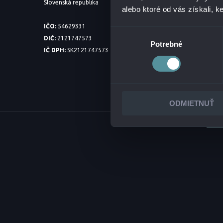
Slovenská republika
alebo ktoré od vás získali, ke
PARTNER
INTEGR
IČO:
54629331
Výber
DIČ:
2121747573
SPOLO
Potrebné
súhlasu
IČ DPH:
SK2121747573
POLITI
PRESSK
ODMIETNUŤ
© 2026 ALANATA •
SPRA