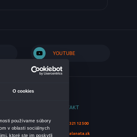
YOUTUBE
O cookies
INÉ
KONTAKT
vnosti používame súbory
+421 2 321 12 500
NOVINKY
om v oblasti sociálnych
REFERENCIE
info@alanata.sk
mi, ktoré ste im poskytli