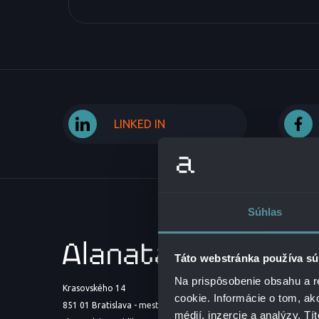
LINKED IN
Súhlas
O NÁS
Táto webstránka používa sú
Na prispôsobenie obsahu a r
PROFIL
Krasovského 14
cookie. Informácie o tom, ak
851 01 Bratislava - mestská časť Petržalka
PREDST
médií, inzercie a analýzy. Tí