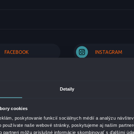
FACEBOOK
INSTAGRAM
Detaily
RIEŠENIA
bory cookies
eklám, poskytovanie funkcií sociálnych médií a analýzu návšte
 SPOLOČNOSTI
KYBERNETICKÁ A INFORMAČNÁ
o používate naše webové stránky, poskytujeme aj našim partner
BEZPEČNOSŤ
AVENSTVO SPOLOČNOSTI
to partneri môžu príslušné informácie skombinovať s ďalšími údaj